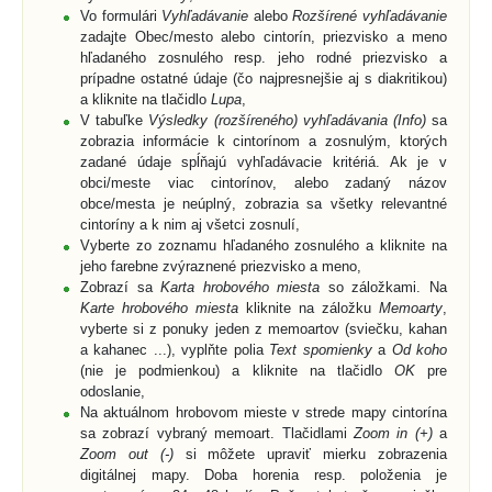
Vo formulári
Vyhľadávanie
alebo
Rozšírené vyhľadávanie
zadajte Obec/mesto alebo cintorín, priezvisko a meno
hľadaného zosnulého resp. jeho rodné priezvisko a
prípadne ostatné údaje (čo najpresnejšie aj s diakritikou)
a kliknite na tlačidlo
Lupa
,
V tabuľke
Výsledky (rozšíreného) vyhľadávania (Info)
sa
zobrazia informácie k cintorínom a zosnulým, ktorých
zadané údaje spĺňajú vyhľadávacie kritériá. Ak je v
obci/meste viac cintorínov, alebo zadaný názov
obce/mesta je neúplný, zobrazia sa všetky relevantné
cintoríny a k nim aj všetci zosnulí,
Vyberte zo zoznamu hľadaného zosnulého a kliknite na
jeho farebne zvýraznené priezvisko a meno,
Zobrazí sa
Karta hrobového miesta
so záložkami. Na
Karte hrobového miesta
kliknite na záložku
Memoarty
,
vyberte si z ponuky jeden z memoartov (sviečku, kahan
a kahanec ...), vyplňte polia
Text spomienky
a
Od koho
(nie je podmienkou) a kliknite na tlačidlo
OK
pre
odoslanie,
Na aktuálnom hrobovom mieste v strede mapy cintorína
sa zobrazí vybraný memoart. Tlačidlami
Zoom in (+)
a
Zoom out (-)
si môžete upraviť mierku zobrazenia
digitálnej mapy. Doba horenia resp. položenia je