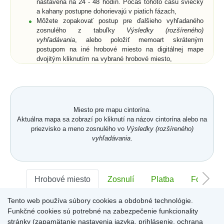
nastavená na 24 - 48 hodín. Počas tohoto času sviečky
a kahany postupne dohorievajú v piatich fázach,
Môžete zopakovať postup pre ďalšieho vyhľadaného
zosnulého z tabuľky
Výsledky (rozšíreného)
vyhľadávania
, alebo položiť memoart skráteným
postupom na iné hrobové miesto na digitálnej mape
dvojitým kliknutím na vybrané hrobové miesto,
Ak si z ponuky memoartov vyberiete memoart a
kliknutím ho umiestnite na hrobové miesto na digitálnej
mape, nemusíte vyplniť pole
Text spomienky
a
Od koho
,
ale môžete prejsť na digitálnu mapu buď cez vyznačený
text nad memoartami, alebo cez ikonu
Mapa
.
Miesto pre mapu cintorína.
Aktuálna mapa sa zobrazí po kliknutí na názov cintorína alebo na
priezvisko a meno zosnulého vo
Výsledky (rozšíreného)
vyhľadávania
.
Hrobové miesto
Zosnulí
Platba
Foto
Tento web používa súbory cookies a obdobné technológie.
Sektor:
-
Rad:
-
Číslo:
-
Funkčné cookies sú potrebné na zabezpečenie funkcionality
stránky (zapamätanie nastavenia jazyka, prihlásenie, ochrana