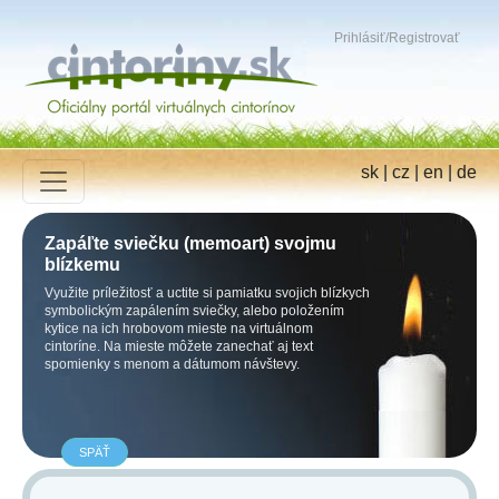
Prihlásiť
/
Registrovať
sk
|
cz
|
en
|
de
Zapáľte sviečku (memoart) svojmu
blízkemu
Využite príležitosť a uctite si pamiatku svojich blízkych
symbolickým zapálením sviečky, alebo položením
kytice na ich hrobovom mieste na virtuálnom
cintoríne. Na mieste môžete zanechať aj text
spomienky s menom a dátumom návštevy.
SPÄŤ