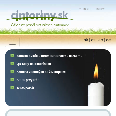
Prihlásiť
/
Registrovať
sk
|
cz
|
en
|
de
Zapáľte sviečku (memoart) svojmu blízkemu
QR kódy na cintorínoch
Kronika zosnulých so životopismi
Ste tu prvýkrát?
Tento portál