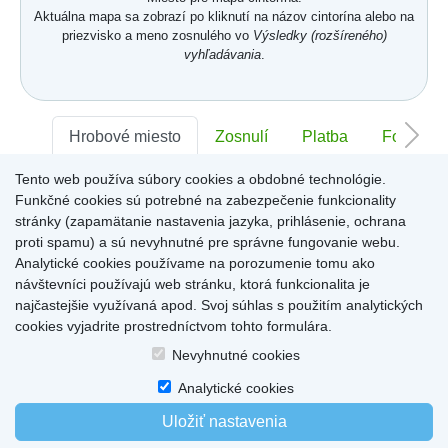
Aktuálna mapa sa zobrazí po kliknutí na názov cintorína alebo na
priezvisko a meno zosnulého vo
Výsledky (rozšíreného)
vyhľadávania
.
Hrobové miesto
Zosnulí
Platba
Foto
Tento web používa súbory cookies a obdobné technológie.
Sektor:
-
Rad:
-
Číslo:
-
Funkčné cookies sú potrebné na zabezpečenie funkcionality
stránky (zapamätanie nastavenia jazyka, prihlásenie, ochrana
proti spamu) a sú nevyhnutné pre správne fungovanie webu.
Miesto pre informácie o hrobovom mieste
Analytické cookies používame na porozumenie tomu ako
návštevníci používajú web stránku, ktorá funkcionalita je
najčastejšie využívaná apod. Svoj súhlas s použitím analytických
cookies vyjadrite prostredníctvom tohto formulára.
Home
|
Produkty a služby
|
Citáty
|
O cintorínoch
|
Dostupné cintoríny
|
Nevyhnutné cookies
Kontakty
|
sk
|
cz
|
en
|
de
Copyright © 2026
Analytické cookies
Uložiť nastavenia