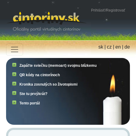
Prihlásiť
/
Registrovať
sk
|
cz
|
en
|
de
Zapáľte sviečku (memoart) svojmu blízkemu
QR kódy na cintorínoch
Kronika zosnulých so životopismi
Ste tu prvýkrát?
Tento portál