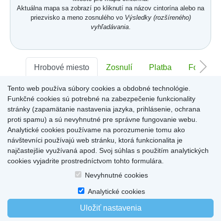
Aktuálna mapa sa zobrazí po kliknutí na názov cintorína alebo na
priezvisko a meno zosnulého vo
Výsledky (rozšíreného)
vyhľadávania
.
Hrobové miesto
Zosnulí
Platba
Foto
Tento web používa súbory cookies a obdobné technológie.
Sektor:
-
Rad:
-
Číslo:
-
Funkčné cookies sú potrebné na zabezpečenie funkcionality
stránky (zapamätanie nastavenia jazyka, prihlásenie, ochrana
proti spamu) a sú nevyhnutné pre správne fungovanie webu.
Miesto pre informácie o hrobovom mieste
Analytické cookies používame na porozumenie tomu ako
návštevníci používajú web stránku, ktorá funkcionalita je
najčastejšie využívaná apod. Svoj súhlas s použitím analytických
cookies vyjadrite prostredníctvom tohto formulára.
Home
|
Produkty a služby
|
Citáty
|
O cintorínoch
|
Dostupné cintoríny
|
Nevyhnutné cookies
Kontakty
|
sk
|
cz
|
en
|
de
Copyright © 2026
Analytické cookies
Uložiť nastavenia