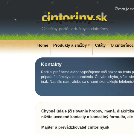
Životu je m
Home
Produkty a služby
Citáty
O cintoríno
Kontakty
Radi si prečítame alebo vypočujeme váš názor na tento po
prípadné námety a doporučenia. Čo vám chýba, s čím ste s
inak. Napíšte nám, alebo sa s nami skontaktujte telefoni
Chybné údaje (číslovanie hrobov, mená, diakritik
nižšie uvedené kontakty a kontaktný formulár, ale
Majiteľ a prevádzkovateľ cintoriny.sk