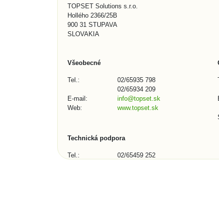
TOPSET Solutions s.r.o.
Hollého 2366/25B
900 31 STUPAVA
SLOVAKIA
Všeobecné
Tel.:
02/65935 798
02/65934 209
E-mail:
info@topset.sk
Web:
www.topset.sk
Technická podpora
Tel.:
02/65459 252
02/65934 209
E-mail:
podpora@topset.sk
Skype:
topset272, topset13
Kontaktný formulár (1/3)