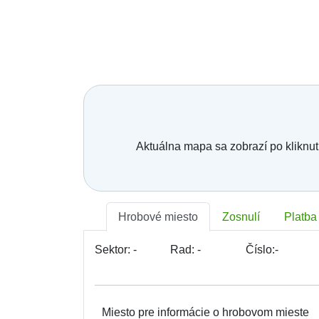
Mesto, obec, organizácia:
Telefónne číslo:
*
E-mail:
*
Vaša správa:
Aktuálna mapa sa zobrazí po kliknut
Hrobové miesto
Zosnulí
Platba
Sektor:
-
Rad:
-
Číslo:
-
Miesto pre informácie o hrobovom mieste