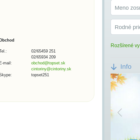
Meno zos
Rodné pri
Obchod
Rozšírené vy
Tel.:
02/65459 251
02/65934 209
E-mail:
obchod@topset.sk
Info
cintoriny@cintoriny.sk
Skype:
topset251
Previou