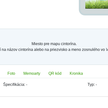
Miesto pre mapu cintorína.
í na názov cintorína alebo na priezvisko a meno zosnulého vo
V
Foto
Memoarty
QR kód
Kronika
Špecifikácia:
-
Typ:
-