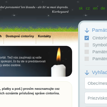
ožné porozumieť len dozadu - ale žiť sa musí dopredu.
sk
|
cz
|
en
|
de
Kierkegaard
Pamätn
ch
Dostupné cintoríny
Kontakty
Cintorí
Symboli
Pamätní
rtál. Tiež nás zaujímajú aj vaše
Pamätní
pokojní, čo by ste si predstavovali
cky alebo osobne.
Vyhľa
Obec/mest
a, platby a pod.) prosím neoznamujte cez
 ich oznámte príslušnej správe cintorína.
Priezvisk