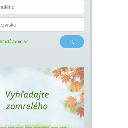
nulého
ezvisko
hľadávanie
s
Next