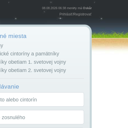
08.08.2026 06:38 meniny má
Oskár
Prihlásiť
/
Registrovať
é miesta
ny
cké cintoríny a pamätníky
ky obetiam 1. svetovej vojny
ky obetiam 2. svetovej vojny
dávanie
o alebo cintorín
o zosnulého