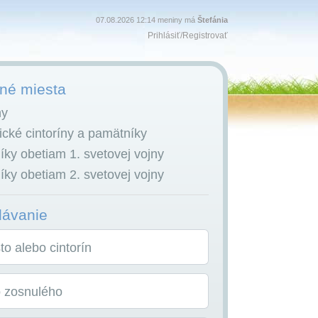
07.08.2026 12:14 meniny má
Štefánia
Prihlásiť
/
Registrovať
é miesta
ny
cké cintoríny a pamätníky
ky obetiam 1. svetovej vojny
ky obetiam 2. svetovej vojny
dávanie
o alebo cintorín
o zosnulého