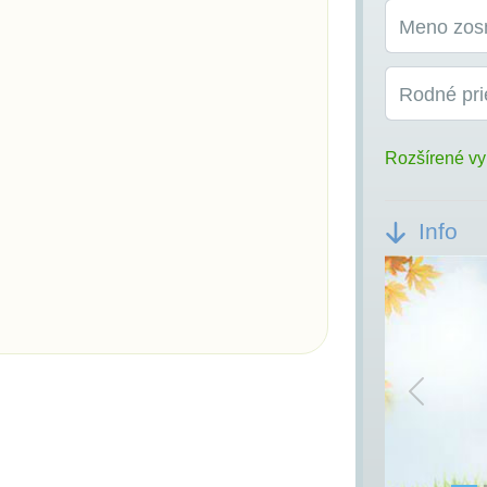
Meno zos
Rodné pri
Rozšírené vy
Info
Previou