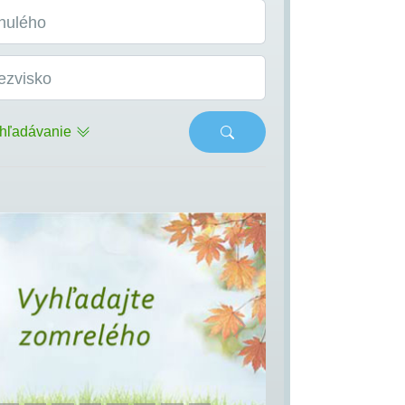
nulého
ezvisko
hľadávanie
s
Next