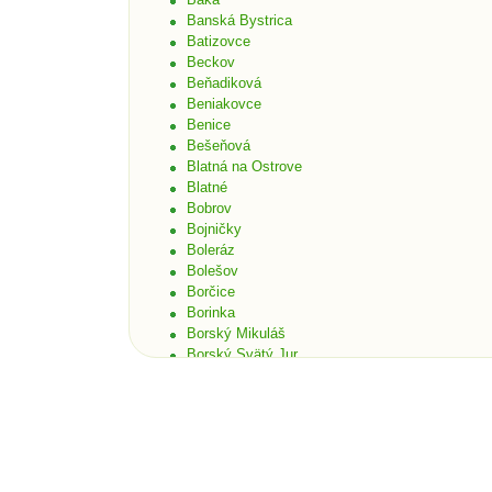
Banská Bystrica
Batizovce
Beckov
Beňadiková
Beniakovce
Benice
Bešeňová
Blatná na Ostrove
Blatné
Bobrov
Bojničky
Boleráz
Bolešov
Borčice
Borinka
Borský Mikuláš
Borský Svätý Jur
Bošáca
Bratislava
Bratislava - Čunovo
Bratislava - Devín
Bratislava - Dúbravka
Bratislava - Karlova Ves