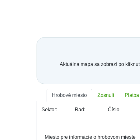
Bratislava - Lamač
Bratislava - Petržalka
Bratislava - Podunajské Biskupice
Bratislava - Rača
Bratislava - Rusovce
Bratislava - Ružinov
Bratislava - Staré Mesto
Bratislava - Vajnory
Bratislava - Vrakuňa
Bratislava - Záhorská Bystrica
Brekov
Aktuálna mapa sa zobrazí po kliknut
Bretka
Bučany
Budimír
Budmerice
Buková
Hrobové miesto
Zosnulí
Platba
Bukovec okr. Košice
Bukovec okr. Myjava
Buzica
Sektor:
-
Rad:
-
Číslo:
-
Bystrany
Bystrička
Bytča
Bziny
Miesto pre informácie o hrobovom mieste
Čachtice