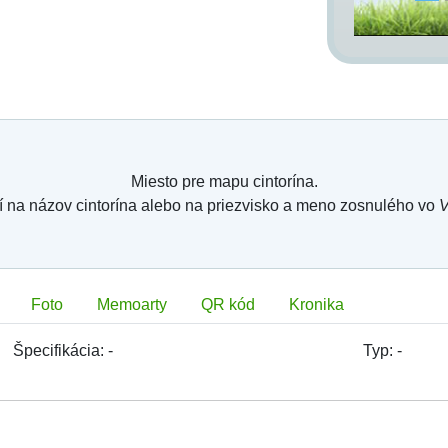
Miesto pre mapu cintorína.
í na názov cintorína alebo na priezvisko a meno zosnulého vo
V
Foto
Memoarty
QR kód
Kronika
Špecifikácia:
-
Typ:
-