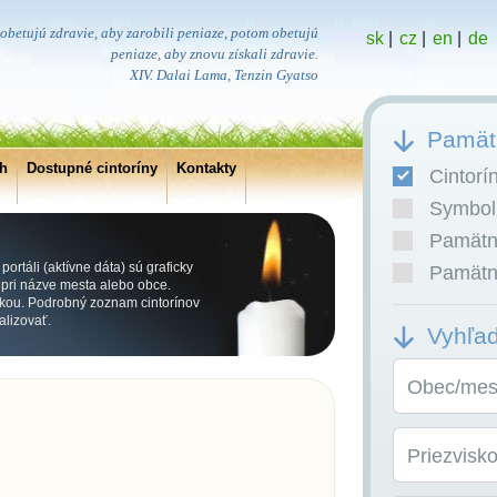
obetujú zdravie, aby zarobili peniaze, potom obetujú
sk
|
cz
|
en
|
de
peniaze, aby znovu získali zdravie.
XIV. Dalai Lama, Tenzin Gyatso
Pamätn
ch
Dostupné cintoríny
Kontakty
Cintorí
Symboli
Pamätní
ortáli (aktívne dáta) sú graficky
Pamätní
ri názve mesta alebo obce.
kou. Podrobný zoznam cintorínov
alizovať.
Vyhľa
Obec/mest
Priezvisk