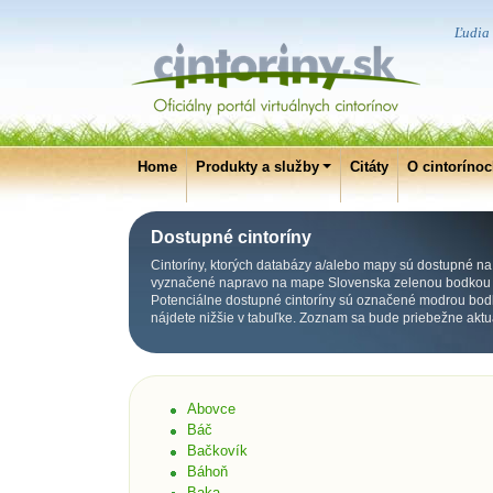
Ľudia 
Home
Produkty a služby
Citáty
O cintoríno
Dostupné cintoríny
Cintoríny, ktorých databázy a/alebo mapy sú dostupné na p
vyznačené napravo na mape Slovenska zelenou bodkou p
Potenciálne dostupné cintoríny sú označené modrou bod
nájdete nižšie v tabuľke. Zoznam sa bude priebežne aktu
Abovce
Báč
Bačkovík
Báhoň
Baka