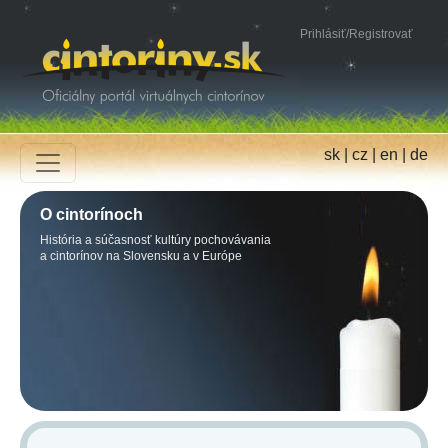
Prihlásiť
/
Registrovať
sk
|
cz
|
en
|
de
O cintorínoch
História a súčasnosť kultúry pochovávania
a cintorínov na Slovensku a v Európe