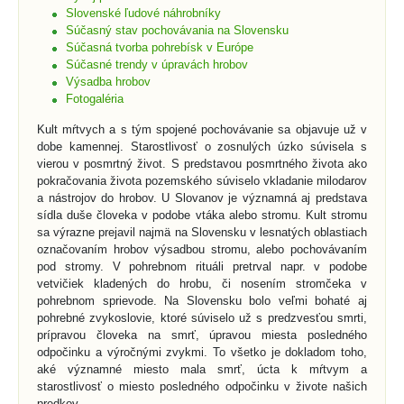
Slovenské ľudové náhrobníky
Súčasný stav pochovávania na Slovensku
Súčasná tvorba pohrebísk v Európe
Súčasné trendy v úpravách hrobov
Výsadba hrobov
Fotogaléria
Kult mŕtvych a s tým spojené pochovávanie sa objavuje už v
dobe kamennej. Starostlivosť o zosnulých úzko súvisela s
vierou v posmrtný život. S predstavou posmrtného života ako
pokračovania života pozemského súviselo vkladanie milodarov
a nástrojov do hrobov. U Slovanov je významná aj predstava
sídla duše človeka v podobe vtáka alebo stromu. Kult stromu
sa výrazne prejavil najmä na Slovensku v lesnatých oblastiach
označovaním hrobov výsadbou stromu, alebo pochovávaním
pod stromy. V pohrebnom rituáli pretrval napr. v podobe
vetvičiek kladených do hrobu, či nosením stromčeka v
pohrebnom sprievode. Na Slovensku bolo veľmi bohaté aj
pohrebné zvykoslovie, ktoré súviselo už s predzvesťou smrti,
prípravou človeka na smrť, úpravou miesta posledného
odpočinku a výročnými zvykmi. To všetko je dokladom toho,
aké významné miesto mala smrť, úcta k mŕtvym a
starostlivosť o miesto posledného odpočinku v živote našich
predkov.