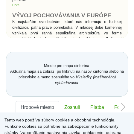
Hore
VÝVOJ POCHOVÁVANIA V EURÓPE
K najstarším svedectvám, ktoré nás informujú o ľudskej
civilizácii, patria práve pohrebiská. V mladšej dobe kamennej
vznikala prvá ranná sepulkrálna architektúra vo forme
megalitických hrobov. Snáď najznámejšími sepulkrálnymi
stavbami v histórii sú kráľovské hrobky v Egypte - pyramídy a
skalné hroby v Údolí kráľov. Rimania vynašli pre pochovávanie
sociálny systém. Pohrebné spolky sa starali o pochovávanie
chudobných do tzv. kolumbárií, kde sa do výklenkov
Miesto pre mapu cintorína.
umiestňovali po dve urny s popolom. Rímske katakomby boli
Aktuálna mapa sa zobrazí po kliknutí na názov cintorína alebo na
podzemné pohrebiská pre kostrové pochovávanie a súviseli s
priezvisko a meno zosnulého vo
Výsledky (rozšíreného)
prechodom od spaľovania mŕtvych ku kostrovému
vyhľadávania
.
pochovávaniu v 2.storočí n. l.. Pod vplyvom kresťanstva
začína v celej Európe prevládať kostrové pochovávanie nad
spaľovaním, čo je spojené s vierou v zmŕtvychvstanie
zomrelých. Od povolenia kresťanstva sa pochovávanie
uskutočňuje priamo v chrámoch a kláštoroch, alebo vo
Hrobové miesto
Zosnulí
Platba
Foto
vysvätenej pôde v ich bezprostrednom okolí.
Tento web používa súbory cookies a obdobné technológie.
Sektor:
-
Rad:
-
Číslo:
-
Významné zmeny v
Funkčné cookies sú potrebné na zabezpečenie funkcionality
pochovávaní nastali až v
stránky (zapamätanie nastavenia jazyka, prihlásenie, ochrana