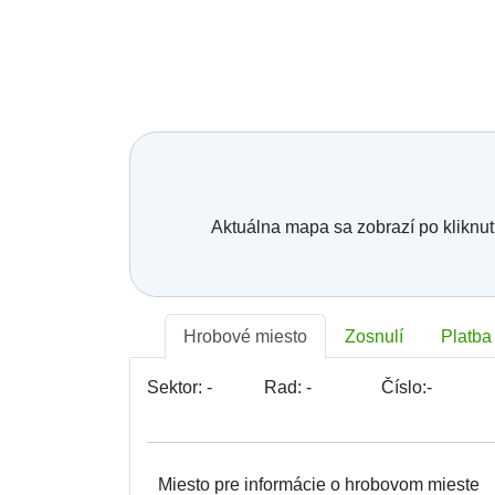
Bratislava - Lamač
Bratislava - Petržalka
Bratislava - Podunajské Biskupice
Bratislava - Rača
Bratislava - Rusovce
Bratislava - Ružinov
Bratislava - Staré Mesto
Bratislava - Vajnory
Bratislava - Vrakuňa
Bratislava - Záhorská Bystrica
Brekov
Aktuálna mapa sa zobrazí po kliknut
Bretka
Bučany
Budimír
Budmerice
Buková
Hrobové miesto
Zosnulí
Platba
Bukovec okr. Košice
Bukovec okr. Myjava
Buzica
Sektor:
-
Rad:
-
Číslo:
-
Bystrany
Bystrička
Bytča
Bziny
Miesto pre informácie o hrobovom mieste
Čachtice