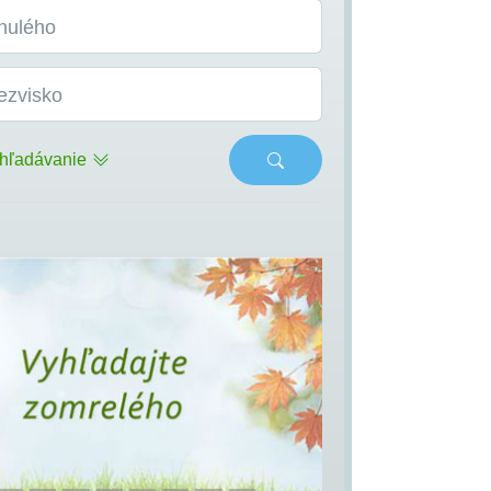
nulého
ezvisko
hľadávanie
s
Next