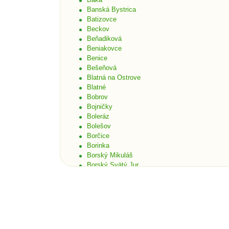
Banská Bystrica
Batizovce
Beckov
Beňadiková
Beniakovce
Benice
Bešeňová
Blatná na Ostrove
Blatné
Bobrov
Bojničky
Boleráz
Bolešov
Borčice
Borinka
Borský Mikuláš
Borský Svätý Jur
Bošáca
Bratislava
Bratislava - Čunovo
Bratislava - Devín
Bratislava - Dúbravka
Bratislava - Karlova Ves