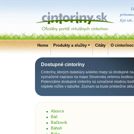
Ľ
prítomno
žijú tak
Home
Produkty a služby
Citáty
O cintoríno
Dostupné cintoríny
Cintoríny, ktorých databázy a/alebo mapy sú dostupné na p
vyznačené napravo na mape Slovenska zelenou bodkou p
Potenciálne dostupné cintoríny sú označené modrou bod
nájdete nižšie v tabuľke. Zoznam sa bude priebežne aktu
Abovce
Báč
Bačkovík
Báhoň
Baka