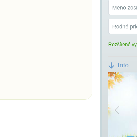
Meno zos
Rodné pri
Rozšírené vy
Info
Previou