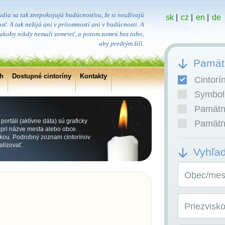
udia sa tak znepokojujú budúcnosťou, že si neužívajú
sk
|
cz
|
en
|
de
sť. A tak nežijú ani v prítomnosti ani v budúcnosti. A
, akoby nikdy nemali zomrieť, a potom zomrú bez toho,
aby predtým žili.
Pamätn
ch
Dostupné cintoríny
Kontakty
Cintorí
Symboli
Pamätní
ortáli (aktívne dáta) sú graficky
Pamätní
ri názve mesta alebo obce.
kou. Podrobný zoznam cintorínov
alizovať.
Vyhľa
Obec/mest
Priezvisk