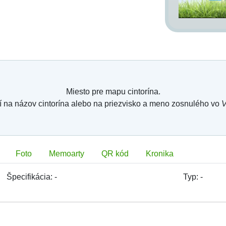
Miesto pre mapu cintorína.
í na názov cintorína alebo na priezvisko a meno zosnulého vo
V
Foto
Memoarty
QR kód
Kronika
Špecifikácia:
-
Typ:
-