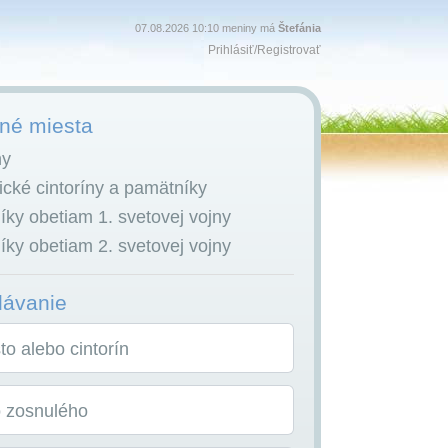
07.08.2026 10:10 meniny má
Štefánia
Prihlásiť
/
Registrovať
é miesta
ny
cké cintoríny a pamätníky
ky obetiam 1. svetovej vojny
ky obetiam 2. svetovej vojny
dávanie
o alebo cintorín
o zosnulého