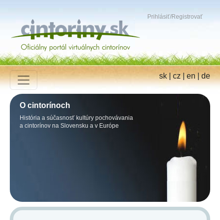
Prihlásiť
/
Registrovať
sk
|
cz
|
en
|
de
O cintorínoch
História a súčasnosť kultúry pochovávania
a cintorínov na Slovensku a v Európe