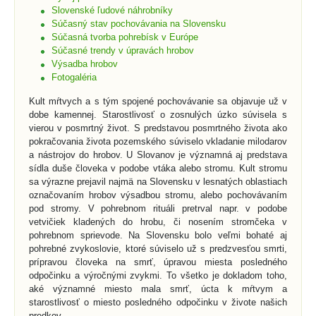
Slovenské ľudové náhrobníky
Súčasný stav pochovávania na Slovensku
Súčasná tvorba pohrebísk v Európe
Súčasné trendy v úpravách hrobov
Výsadba hrobov
Fotogaléria
Kult mŕtvych a s tým spojené pochovávanie sa objavuje už v
dobe kamennej. Starostlivosť o zosnulých úzko súvisela s
vierou v posmrtný život. S predstavou posmrtného života ako
pokračovania života pozemského súviselo vkladanie milodarov
a nástrojov do hrobov. U Slovanov je významná aj predstava
sídla duše človeka v podobe vtáka alebo stromu. Kult stromu
sa výrazne prejavil najmä na Slovensku v lesnatých oblastiach
označovaním hrobov výsadbou stromu, alebo pochovávaním
pod stromy. V pohrebnom rituáli pretrval napr. v podobe
vetvičiek kladených do hrobu, či nosením stromčeka v
pohrebnom sprievode. Na Slovensku bolo veľmi bohaté aj
pohrebné zvykoslovie, ktoré súviselo už s predzvesťou smrti,
prípravou človeka na smrť, úpravou miesta posledného
odpočinku a výročnými zvykmi. To všetko je dokladom toho,
aké významné miesto mala smrť, úcta k mŕtvym a
starostlivosť o miesto posledného odpočinku v živote našich
predkov.