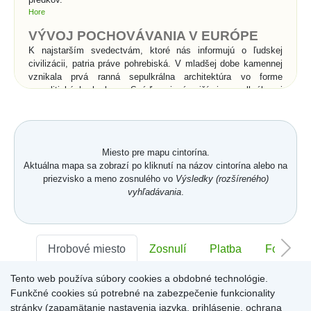
Hore
VÝVOJ POCHOVÁVANIA V EURÓPE
K najstarším svedectvám, ktoré nás informujú o ľudskej
civilizácii, patria práve pohrebiská. V mladšej dobe kamennej
vznikala prvá ranná sepulkrálna architektúra vo forme
megalitických hrobov. Snáď najznámejšími sepulkrálnymi
stavbami v histórii sú kráľovské hrobky v Egypte - pyramídy a
skalné hroby v Údolí kráľov. Rimania vynašli pre pochovávanie
sociálny systém. Pohrebné spolky sa starali o pochovávanie
chudobných do tzv. kolumbárií, kde sa do výklenkov
Miesto pre mapu cintorína.
umiestňovali po dve urny s popolom. Rímske katakomby boli
Aktuálna mapa sa zobrazí po kliknutí na názov cintorína alebo na
podzemné pohrebiská pre kostrové pochovávanie a súviseli s
priezvisko a meno zosnulého vo
Výsledky (rozšíreného)
prechodom od spaľovania mŕtvych ku kostrovému
vyhľadávania
.
pochovávaniu v 2.storočí n. l.. Pod vplyvom kresťanstva
začína v celej Európe prevládať kostrové pochovávanie nad
spaľovaním, čo je spojené s vierou v zmŕtvychvstanie
zomrelých. Od povolenia kresťanstva sa pochovávanie
uskutočňuje priamo v chrámoch a kláštoroch, alebo vo
Hrobové miesto
Zosnulí
Platba
Foto
vysvätenej pôde v ich bezprostrednom okolí.
Tento web používa súbory cookies a obdobné technológie.
Sektor:
-
Rad:
-
Číslo:
-
Významné zmeny v
Funkčné cookies sú potrebné na zabezpečenie funkcionality
pochovávaní nastali až v
stránky (zapamätanie nastavenia jazyka, prihlásenie, ochrana