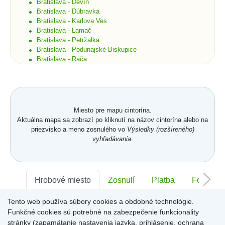
Bratislava - Devín
Bratislava - Dúbravka
Bratislava - Karlova Ves
Bratislava - Lamač
Bratislava - Petržalka
Bratislava - Podunajské Biskupice
Bratislava - Rača
Bratislava - Rusovce
Bratislava - Ružinov
Bratislava - Staré Mesto
Bratislava - Vajnory
Bratislava - Vrakuňa
Miesto pre mapu cintorína.
Bratislava - Záhorská Bystrica
Aktuálna mapa sa zobrazí po kliknutí na názov cintorína alebo na
Brekov
priezvisko a meno zosnulého vo
Výsledky (rozšíreného)
Bretka
vyhľadávania
.
Bučany
Budimír
Budmerice
Buková
Hrobové miesto
Zosnulí
Platba
Foto
Bukovec okr. Košice
Bukovec okr. Myjava
Tento web používa súbory cookies a obdobné technológie.
Buzica
Sektor:
-
Rad:
-
Číslo:
-
Bystrany
Funkčné cookies sú potrebné na zabezpečenie funkcionality
Bystrička
stránky (zapamätanie nastavenia jazyka, prihlásenie, ochrana