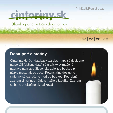
Prihlásiť
/
Registrovať
sk
|
cz
|
en
|
de
Dostupné cintoríny
Cintoríny, ktorých databázy a/alebo mapy sú dostupné
na portáli (aktívne dáta) sú graficky vyznačené
napravo na mape Slovenska zelenou bodkou pri
názve mesta alebo obce. Potenciálne dostupné
cintoríny sú označené modrou bodkou. Podrobný
zoznam cintorínov nájdete nižšie v tabuľke. Zoznam
sa bude priebežne aktualizovať.