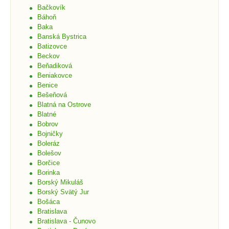
Bačkovík
Báhoň
Baka
Banská Bystrica
Batizovce
Beckov
Beňadiková
Beniakovce
Benice
Bešeňová
Blatná na Ostrove
Blatné
Bobrov
Bojničky
Boleráz
Bolešov
Borčice
Borinka
Borský Mikuláš
Borský Svätý Jur
Bošáca
Bratislava
Bratislava - Čunovo