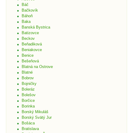
Báč
Bačkovík
Báhoň
Baka
Banská Bystrica
Batizovce
Beckov
Beňadiková
Beniakovce
Benice
Bešeňová
Blatná na Ostrove
Blatné
Bobrov
Bojničky
Boleráz
Bolešov
Borčice
Borinka
Borský Mikuláš
Borský Svätý Jur
Bošáca
Bratislava