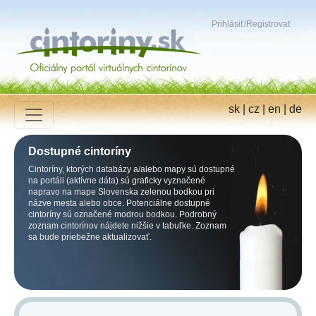
Prihlásiť
/
Registrovať
sk
|
cz
|
en
|
de
Dostupné cintoríny
Cintoríny, ktorých databázy a/alebo mapy sú dostupné
na portáli (aktívne dáta) sú graficky vyznačené
napravo na mape Slovenska zelenou bodkou pri
názve mesta alebo obce. Potenciálne dostupné
cintoríny sú označené modrou bodkou. Podrobný
zoznam cintorínov nájdete nižšie v tabuľke. Zoznam
sa bude priebežne aktualizovať.