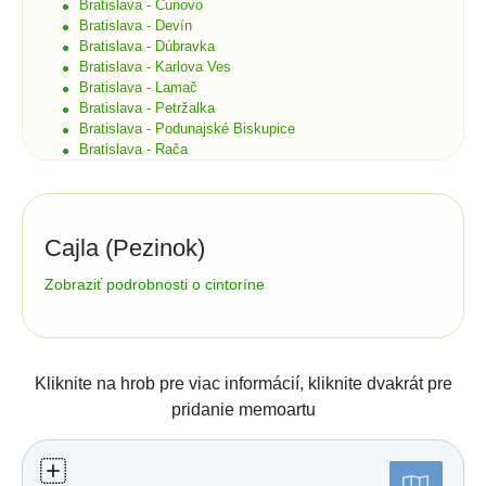
Bratislava - Čunovo
Bratislava - Devín
Bratislava - Dúbravka
Bratislava - Karlova Ves
Bratislava - Lamač
Bratislava - Petržalka
Bratislava - Podunajské Biskupice
Bratislava - Rača
Bratislava - Rusovce
Bratislava - Ružinov
Bratislava - Staré Mesto
Bratislava - Vajnory
Cajla (Pezinok)
Bratislava - Vrakuňa
Bratislava - Záhorská Bystrica
Správa cintorína:
Zobraziť podrobnosti o cintoríne
Brekov
Správa cintorínov
Bretka
Senecká 4
90201
Pezinok
Bučany
tel.:
033/641 1045
e-mail:
Budimír
cintoriny@mpspezinok.sk
Budmerice
Kliknite na hrob pre viac informácií, kliknite dvakrát pre
Buková
Číslo účtu (IBAN):
pridanie memoartu
Bukovec okr. Košice
SK4556000000006602005033
Bukovec okr. Myjava
Buzica
Štatistiky:
Bystrany