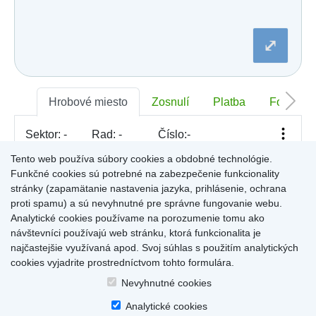
Dobšiná
Dojč
Dolná Streda
⤢
Dolné Otrokovce
Dolné Saliby
Dolný Chotár
Dolný Kubín
Dolný Lopašov
Hrobové miesto
Zosnulí
Platba
Foto
Dolný Ohaj
Drahovce
Sektor:
-
Rad:
-
Číslo:
-
Dubnica nad Váhom
Dubovce
Tento web používa súbory cookies a obdobné technológie.
Dulov
Funkčné cookies sú potrebné na zabezpečenie funkcionality
Dulova Ves
Pre zobrazenie informácií kliknite na hrobové miesto na
stránky (zapamätanie nastavenia jazyka, prihlásenie, ochrana
Dunajská Lužná
mape, alebo kliknite na priezvisko a meno zosnulého vo
Gelnica
proti spamu) a sú nevyhnutné pre správne fungovanie webu.
Výsledky (rozšíreného) vyhľadávania
.
Gemerská Hôrka
Analytické cookies používame na porozumenie tomu ako
Gemerská Ves
návštevníci používajú web stránku, ktorá funkcionalita je
Hájske
najčastejšie využívaná apod. Svoj súhlas s použitím analytických
Halič
cookies vyjadrite prostredníctvom tohto formulára.
Hlboké
Home
|
Produkty a služby
|
Citáty
|
O cintorínoch
|
Dostupné cintoríny
|
Hlinné
Nevyhnutné cookies
Kontakty
|
sk
|
cz
|
en
|
de
Hlohovec
Copyright © 2026
Analytické cookies
Hniezdne