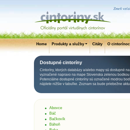
Zmeň vzťah
Home
Produkty a služby
Citáty
O cintoríno
Dostupné cintoríny
Cintoríny, ktorých databázy a/alebo mapy sú dostupné na p
vyznačené napravo na mape Slovenska zelenou bodkou p
Potenciálne dostupné cintoríny sú označené modrou bod
nájdete nižšie v tabuľke. Zoznam sa bude priebežne aktu
Abovce
Báč
Bačkovík
Báhoň
Baka