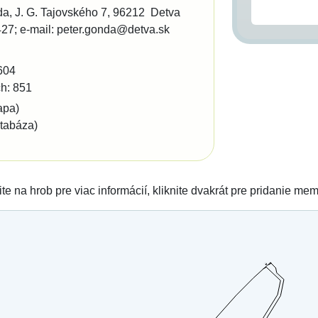
da
J. G. Tajovského 7
96212
Detva
427
e-mail: peter.gonda@detva.sk
604
h: 851
apa)
tabáza)
ite na hrob pre viac informácií, kliknite dvakrát pre pridanie me