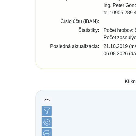
Bratislava - Lamač
Ing. Peter Gon
Bratislava - Petržalka
tel.:
0905 289 
Bratislava - Podunajské Biskupice
Bratislava - Rača
Číslo účtu (IBAN):
Bratislava - Rusovce
Štatistiky:
Počet hrobov: 
Bratislava - Ružinov
Bratislava - Staré Mesto
Počet zosnulýc
Bratislava - Vajnory
Posledná aktualizácia:
21.10.2019 (m
Bratislava - Vrakuňa
06.08.2026 (da
Bratislava - Záhorská Bystrica
Brekov
Bretka
Bučany
Budimír
Klikn
Budmerice
Buková
Bukovec okr. Košice
Bukovec okr. Myjava
Buzica
Bystrany
Bystrička
Bytča
Bziny
Čachtice