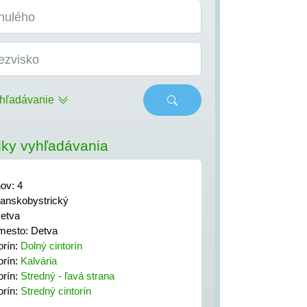
nulého
ezvisko
hľadávanie
ky vyhľadávania
nov: 4
anskobystrický
etva
mesto: Detva
orín:
Dolný cintorín
orín:
Kalvária
orín:
Stredný - ľavá strana
orín:
Stredný cintorín