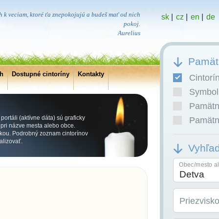
 k veciam, ktoré ťa znepokojujú a budeš mať od nich
sk
|
cz
|
en
|
de
pokoj.
Aurelius
Pamätn
ch
Dostupné cintoríny
Kontakty
Cintorí
Symboli
Pamätní
ortáli (aktívne dáta) sú graficky
Pamätní
ri názve mesta alebo obce.
kou. Podrobný zoznam cintorínov
alizovať.
Vyhľa
Obec/mesto al
Priezvisk