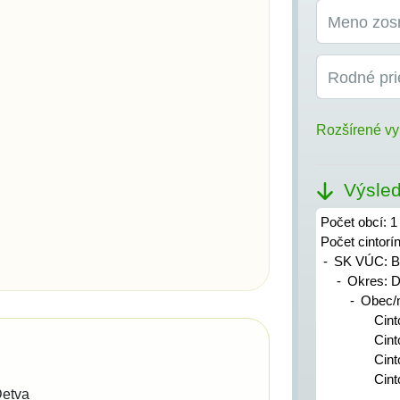
Meno zos
Rodné pri
Rozšírené vy
Výsled
Počet obcí: 1
Počet cintorí
SK VÚC: B
Okres: D
Obec/
Cint
Cint
Cint
Cint
Detva