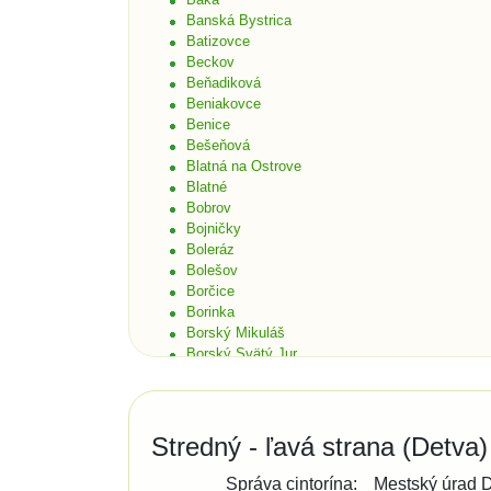
Banská Bystrica
Batizovce
Beckov
Beňadiková
Beniakovce
Benice
Bešeňová
Blatná na Ostrove
Blatné
Bobrov
Bojničky
Boleráz
Bolešov
Borčice
Borinka
Borský Mikuláš
Borský Svätý Jur
Bošáca
Bratislava
Bratislava - Čunovo
Bratislava - Devín
Stredný - ľavá strana (Detva)
Bratislava - Dúbravka
Bratislava - Karlova Ves
Správa cintorína:
Mestský úrad 