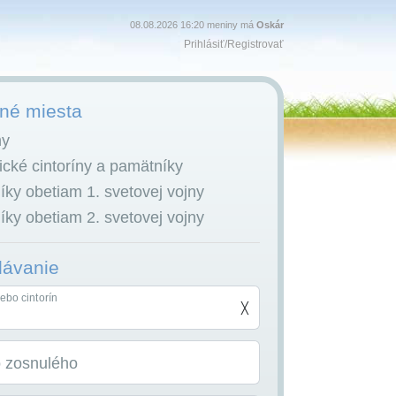
08.08.2026 16:20 meniny má
Oskár
Prihlásiť
/
Registrovať
é miesta
ny
cké cintoríny a pamätníky
ky obetiam 1. svetovej vojny
ky obetiam 2. svetovej vojny
dávanie
ebo cintorín
╳
o zosnulého