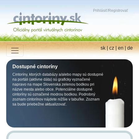
Prihlásiť
/
Registrovať
sk
|
cz
|
en
|
de
Dostupné cintoríny
Cintoríny, ktorých databázy a/alebo mapy sú dostupné
na portáli (aktívne dáta) sú graficky vyznačené
napravo na mape Slovenska zelenou bodkou pri
názve mesta alebo obce. Potenciálne dostupné
cintoríny sú označené modrou bodkou. Podrobný
zoznam cintorínov nájdete nižšie v tabuľke. Zoznam
sa bude priebežne aktualizovať.