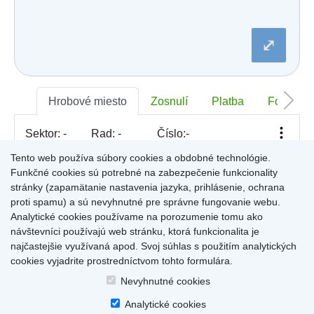
Dobšiná
Dojč
Dolná Streda
⤢
Dolné Otrokovce
Dolné Saliby
Dolný Chotár
Dolný Kubín
Dolný Lopašov
Hrobové miesto
Zosnulí
Platba
Foto
Dolný Ohaj
Drahovce
Sektor:
-
Rad:
-
Číslo:
-
Dubnica nad Váhom
Dubovce
Tento web používa súbory cookies a obdobné technológie.
Dulov
Funkčné cookies sú potrebné na zabezpečenie funkcionality
Dulova Ves
Pre zobrazenie informácií kliknite na hrobové miesto na
stránky (zapamätanie nastavenia jazyka, prihlásenie, ochrana
Dunajská Lužná
mape, alebo kliknite na priezvisko a meno zosnulého vo
Gelnica
proti spamu) a sú nevyhnutné pre správne fungovanie webu.
Výsledky (rozšíreného) vyhľadávania
.
Gemerská Hôrka
Analytické cookies používame na porozumenie tomu ako
Gemerská Ves
návštevníci používajú web stránku, ktorá funkcionalita je
Hájske
najčastejšie využívaná apod. Svoj súhlas s použitím analytických
Halič
cookies vyjadrite prostredníctvom tohto formulára.
Hlboké
Home
|
Produkty a služby
|
Citáty
|
O cintorínoch
|
Dostupné cintoríny
|
Hlinné
Nevyhnutné cookies
Kontakty
|
sk
|
cz
|
en
|
de
Hlohovec
Copyright © 2026
Analytické cookies
Hniezdne