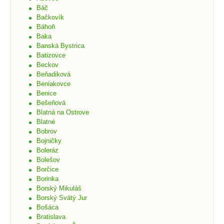
Báč
Bačkovík
Báhoň
Baka
Banská Bystrica
Batizovce
Beckov
Beňadiková
Beniakovce
Benice
Bešeňová
Blatná na Ostrove
Blatné
Bobrov
Bojničky
Boleráz
Bolešov
Borčice
Borinka
Borský Mikuláš
Borský Svätý Jur
Bošáca
Bratislava