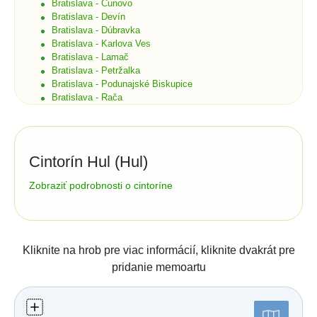
Bratislava - Čunovo
Bratislava - Devín
Bratislava - Dúbravka
Bratislava - Karlova Ves
Bratislava - Lamač
Bratislava - Petržalka
Bratislava - Podunajské Biskupice
Bratislava - Rača
Bratislava - Rusovce
Bratislava - Ružinov
Bratislava - Staré Mesto
Bratislava - Vajnory
Cintorín Hul (Hul)
Bratislava - Vrakuňa
Bratislava - Záhorská Bystrica
Správa cintorína:
Zobraziť podrobnosti o cintoríne
Brekov
Obec Hul
Bretka
Nám. Cyrila Minárika 435/16
Bučany
94144
Hul
Budimír
tel.:
035/6585141
e-mail: obechul@hul.sk
Budmerice
Kliknite na hrob pre viac informácií, kliknite dvakrát pre
Buková
Číslo účtu (IBAN):
pridanie memoartu
Bukovec okr. Košice
Štatistiky:
Bukovec okr. Myjava
Buzica
Počet hrobov: 680
Bystrany