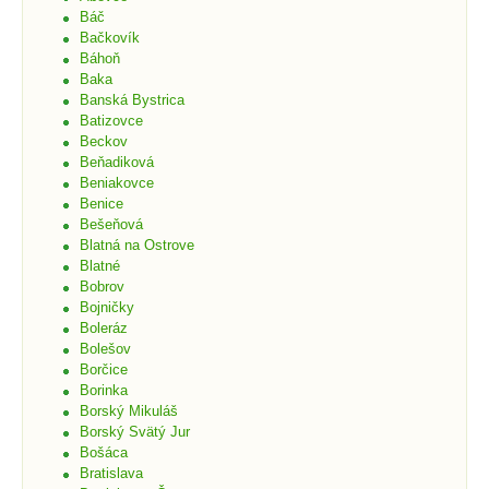
Báč
Bačkovík
Báhoň
Baka
Banská Bystrica
Batizovce
Beckov
Beňadiková
Beniakovce
Benice
Bešeňová
Blatná na Ostrove
Blatné
Bobrov
Bojničky
Boleráz
Bolešov
Borčice
Borinka
Borský Mikuláš
Borský Svätý Jur
Bošáca
Bratislava