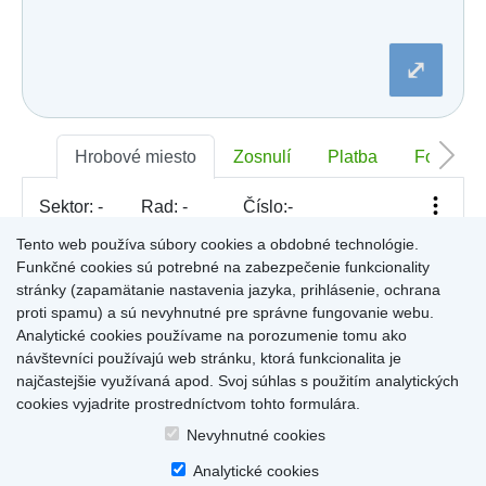
Dobšiná
Dojč
Dolná Streda
⤢
Dolné Otrokovce
Dolné Saliby
Dolný Chotár
Dolný Kubín
Dolný Lopašov
Hrobové miesto
Zosnulí
Platba
Foto
Dolný Ohaj
Drahovce
Sektor:
-
Rad:
-
Číslo:
-
Dubnica nad Váhom
Dubovce
Tento web používa súbory cookies a obdobné technológie.
Dulov
Funkčné cookies sú potrebné na zabezpečenie funkcionality
Dulova Ves
Pre zobrazenie informácií kliknite na hrobové miesto na
stránky (zapamätanie nastavenia jazyka, prihlásenie, ochrana
Dunajská Lužná
mape, alebo kliknite na priezvisko a meno zosnulého vo
Gelnica
proti spamu) a sú nevyhnutné pre správne fungovanie webu.
Výsledky (rozšíreného) vyhľadávania
.
Gemerská Hôrka
Analytické cookies používame na porozumenie tomu ako
Gemerská Ves
návštevníci používajú web stránku, ktorá funkcionalita je
Hájske
najčastejšie využívaná apod. Svoj súhlas s použitím analytických
Halič
cookies vyjadrite prostredníctvom tohto formulára.
Hlboké
Home
|
Produkty a služby
|
Citáty
|
O cintorínoch
|
Dostupné cintoríny
|
Hlinné
Nevyhnutné cookies
Kontakty
|
sk
|
cz
|
en
|
de
Hlohovec
Copyright © 2026
Analytické cookies
Hniezdne