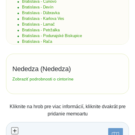
Bratislava - Čunovo
Bratislava - Devín
Bratislava - Dúbravka
Bratislava - Karlova Ves
Bratislava - Lamač
Bratislava - Petržalka
Bratislava - Podunajské Biskupice
Bratislava - Rača
Bratislava - Rusovce
Bratislava - Ružinov
Bratislava - Staré Mesto
Bratislava - Vajnory
Nededza (Nededza)
Bratislava - Vrakuňa
Bratislava - Záhorská Bystrica
Správa cintorína:
Zobraziť podrobnosti o cintoríne
Brekov
Obecný úrad Nededza
Bretka
Hlavná 1/1
Bučany
01302
Nededza
Budimír
tel.:
+421 914 422 442
e-mail:
Budmerice
Kliknite na hrob pre viac informácií, kliknite dvakrát pre
zuzana.skorvankova@nededza.eu
Buková
pridanie memoartu
Bukovec okr. Košice
Číslo účtu (IBAN):
Bukovec okr. Myjava
Buzica
Štatistiky:
Bystrany