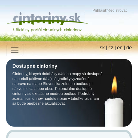
Prihlásiť
/
Registrovať
sk
|
cz
|
en
|
de
Dostupné cintoríny
Cintoríny, ktorých databázy a/alebo mapy sú dostupné
na portáli (aktívne dáta) sú graficky vyznačené
napravo na mape Slovenska zelenou bodkou pri
názve mesta alebo obce. Potenciálne dostupné
cintoríny sú označené modrou bodkou. Podrobný
zoznam cintorínov nájdete nižšie v tabuľke. Zoznam
sa bude priebežne aktualizovať.