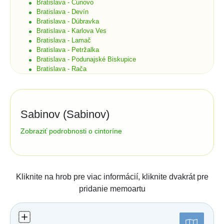
Bratislava - Čunovo
Bratislava - Devín
Bratislava - Dúbravka
Bratislava - Karlova Ves
Bratislava - Lamač
Bratislava - Petržalka
Bratislava - Podunajské Biskupice
Bratislava - Rača
Bratislava - Rusovce
Bratislava - Ružinov
Bratislava - Staré Mesto
Bratislava - Vajnory
Sabinov (Sabinov)
Bratislava - Vrakuňa
Bratislava - Záhorská Bystrica
Správa cintorína:
Zobraziť podrobnosti o cintoríne
Brekov
Verejnoprospešné služby, spol. s r.o. Sabinov
Bretka
Bučany
Hollého 35
08310
Sabinov
Budimír
tel.:
0905 855 308, 0905 352 309
e-mail:
Budmerice
Kliknite na hrob pre viac informácií, kliknite dvakrát pre
info@vpssb.sk; ekonomicke@vpssb.sk
Buková
pridanie memoartu
Bukovec okr. Košice
Číslo účtu (IBAN):
Bukovec okr. Myjava
SK6002000000000068700572
Buzica
Bystrany