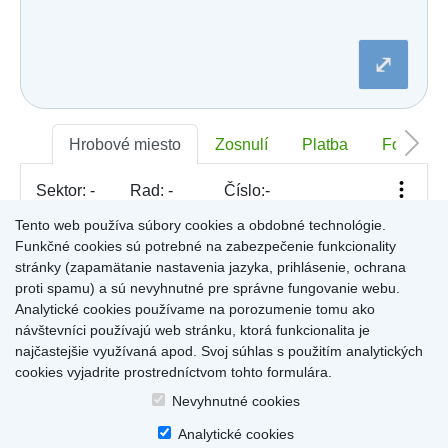
Dobšiná
Dojč
Dolná Streda
⤢
Dolné Otrokovce
Dolné Saliby
Dolný Chotár
Dolný Kubín
Dolný Lopašov
Hrobové miesto
Zosnulí
Platba
Foto
Dolný Ohaj
Drahovce
Sektor:
-
Rad:
-
Číslo:
-
Dubnica nad Váhom
Dubovce
Tento web používa súbory cookies a obdobné technológie.
Dulov
Funkčné cookies sú potrebné na zabezpečenie funkcionality
Dulova Ves
Pre zobrazenie informácií kliknite na hrobové miesto na
stránky (zapamätanie nastavenia jazyka, prihlásenie, ochrana
Dunajská Lužná
mape, alebo kliknite na priezvisko a meno zosnulého vo
Gelnica
proti spamu) a sú nevyhnutné pre správne fungovanie webu.
Výsledky (rozšíreného) vyhľadávania
.
Gemerská Hôrka
Analytické cookies používame na porozumenie tomu ako
Gemerská Ves
návštevníci používajú web stránku, ktorá funkcionalita je
Hájske
najčastejšie využívaná apod. Svoj súhlas s použitím analytických
Halič
cookies vyjadrite prostredníctvom tohto formulára.
Hlboké
Home
|
Produkty a služby
|
Citáty
|
O cintorínoch
|
Dostupné cintoríny
|
Hlinné
Nevyhnutné cookies
Kontakty
|
sk
|
cz
|
en
|
de
Hlohovec
Copyright © 2026
Analytické cookies
Hniezdne