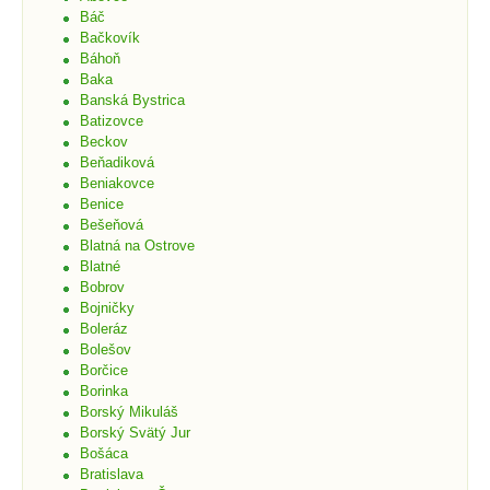
Báč
Bačkovík
Báhoň
Baka
Banská Bystrica
Batizovce
Beckov
Beňadiková
Beniakovce
Benice
Bešeňová
Blatná na Ostrove
Blatné
Bobrov
Bojničky
Boleráz
Bolešov
Borčice
Borinka
Borský Mikuláš
Borský Svätý Jur
Bošáca
Bratislava