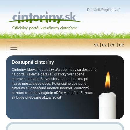
Prihlásiť
/
Registrovať
sk
|
cz
|
en
|
de
Dostupné cintoríny
Cintoríny, ktorých databázy a/alebo mapy sú dostupné
na portáli (aktívne dáta) sú graficky vyznačené
napravo na mape Slovenska zelenou bodkou pri
názve mesta alebo obce. Potenciálne dostupné
cintoríny sú označené modrou bodkou. Podrobný
zoznam cintorínov nájdete nižšie v tabuľke. Zoznam
sa bude priebežne aktualizovať.