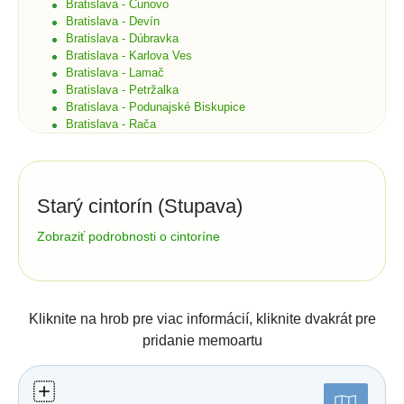
Bratislava - Čunovo
Bratislava - Devín
Bratislava - Dúbravka
Bratislava - Karlova Ves
Bratislava - Lamač
Bratislava - Petržalka
Bratislava - Podunajské Biskupice
Bratislava - Rača
Bratislava - Rusovce
Bratislava - Ružinov
Bratislava - Staré Mesto
Bratislava - Vajnory
Starý cintorín (Stupava)
Bratislava - Vrakuňa
Bratislava - Záhorská Bystrica
Správa cintorína:
Zobraziť podrobnosti o cintoríne
Brekov
Verejnoprospešné služby Stupava, p.o.
Bretka
Rímska
Bučany
1010/24
90031
Stupava
Budimír
tel.:
02/65934519
e-mail: vps@vps-stupava.sk
Budmerice
Kliknite na hrob pre viac informácií, kliknite dvakrát pre
Buková
Číslo účtu (IBAN):
pridanie memoartu
Bukovec okr. Košice
Štatistiky:
Bukovec okr. Myjava
Buzica
Počet hrobov: 1574
Bystrany