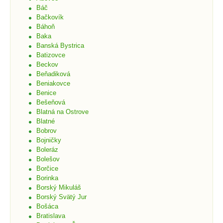
Báč
Bačkovík
Báhoň
Baka
Banská Bystrica
Batizovce
Beckov
Beňadiková
Beniakovce
Benice
Bešeňová
Blatná na Ostrove
Blatné
Bobrov
Bojničky
Boleráz
Bolešov
Borčice
Borinka
Borský Mikuláš
Borský Svätý Jur
Bošáca
Bratislava