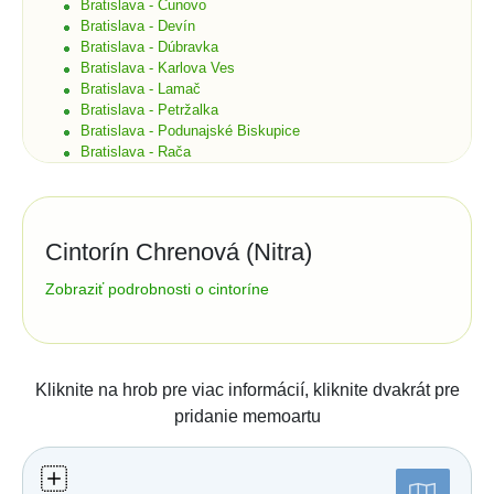
Bratislava - Čunovo
Bratislava - Devín
Bratislava - Dúbravka
Bratislava - Karlova Ves
Bratislava - Lamač
Bratislava - Petržalka
Bratislava - Podunajské Biskupice
Bratislava - Rača
Bratislava - Rusovce
Bratislava - Ružinov
Bratislava - Staré Mesto
Bratislava - Vajnory
Cintorín Chrenová (Nitra)
Bratislava - Vrakuňa
Bratislava - Záhorská Bystrica
Správa cintorína:
Zobraziť podrobnosti o cintoríne
Brekov
Mestský úrad Nitra - správa cintorínov
Bretka
Bučany
Cintorínska 18
94985
Nitra
Budimír
tel.:
037/7416644
e-mail: cintoriny@mss-nitra.sk
Budmerice
Kliknite na hrob pre viac informácií, kliknite dvakrát pre
Buková
Číslo účtu (IBAN):
pridanie memoartu
Bukovec okr. Košice
Štatistiky:
Bukovec okr. Myjava
Buzica
Počet hrobov: 1932
Bystrany