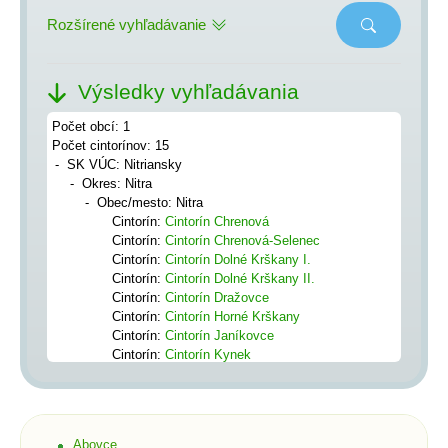
Rozšírené vyhľadávanie
Výsledky vyhľadávania
Počet obcí: 1
Počet cintorínov: 15
SK VÚC: Nitriansky
Okres: Nitra
Obec/mesto: Nitra
Cintorín:
Cintorín Chrenová
Cintorín:
Cintorín Chrenová-Selenec
Cintorín:
Cintorín Dolné Krškany I.
Cintorín:
Cintorín Dolné Krškany II.
Cintorín:
Cintorín Dražovce
Cintorín:
Cintorín Horné Krškany
Cintorín:
Cintorín Janíkovce
Cintorín:
Cintorín Kynek
Cintorín:
Cintorín Malé Mlynárce
Cintorín:
Cintorín Mlynárce
Cintorín:
Cintorín Párovce
Cintorín:
Cintorín Sv. Cyrila a Metoda
Abovce