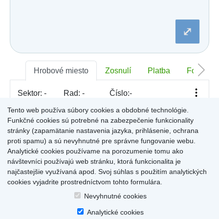
Dobšiná
Dojč
Dolná Streda
⤢
Dolné Otrokovce
Dolné Saliby
Dolný Chotár
Dolný Kubín
Dolný Lopašov
Hrobové miesto
Zosnulí
Platba
Foto
Dolný Ohaj
Drahovce
Sektor:
-
Rad:
-
Číslo:
-
Dubnica nad Váhom
Dubovce
Tento web používa súbory cookies a obdobné technológie.
Dulov
Funkčné cookies sú potrebné na zabezpečenie funkcionality
Dulova Ves
Pre zobrazenie informácií kliknite na hrobové miesto na
stránky (zapamätanie nastavenia jazyka, prihlásenie, ochrana
Dunajská Lužná
mape, alebo kliknite na priezvisko a meno zosnulého vo
Gelnica
proti spamu) a sú nevyhnutné pre správne fungovanie webu.
Výsledky (rozšíreného) vyhľadávania
.
Gemerská Hôrka
Analytické cookies používame na porozumenie tomu ako
Gemerská Ves
návštevníci používajú web stránku, ktorá funkcionalita je
Hájske
najčastejšie využívaná apod. Svoj súhlas s použitím analytických
Halič
cookies vyjadrite prostredníctvom tohto formulára.
Hlboké
Home
|
Produkty a služby
|
Citáty
|
O cintorínoch
|
Dostupné cintoríny
|
Hlinné
Nevyhnutné cookies
Kontakty
|
sk
|
cz
|
en
|
de
Hlohovec
Copyright © 2026
Analytické cookies
Hniezdne