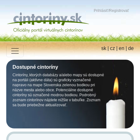
Prihlásiť
/
Registrovať
sk
|
cz
|
en
|
de
Dostupné cintoríny
Cintoríny, ktorých databázy a/alebo mapy sú dostupné
na portáli (aktívne dáta) sú graficky vyznačené
napravo na mape Slovenska zelenou bodkou pri
názve mesta alebo obce. Potenciálne dostupné
cintoríny sú označené modrou bodkou. Podrobný
zoznam cintorínov nájdete nižšie v tabuľke. Zoznam
sa bude priebežne aktualizovať.