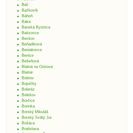
Cintorín:
Kolumbárium
Báč
Cintorín:
Mestský cintorín
Bačkovík
Cintorín:
Vojenský cintorín
Báhoň
Baka
Banská Bystrica
Batizovce
Beckov
Beňadiková
Beniakovce
Benice
Bešeňová
Blatná na Ostrove
Blatné
Bobrov
Bojničky
Boleráz
Bolešov
Borčice
Borinka
Borský Mikuláš
Borský Svätý Jur
Bošáca
Bratislava