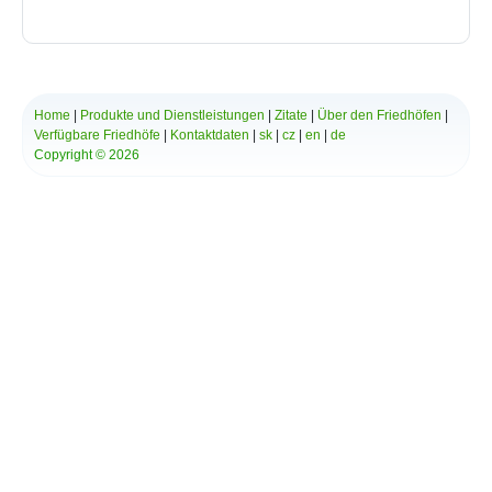
Bytča
Bziny
Čachtice
Čelovce
Cerová
Home
|
Produkte und Dienstleistungen
|
Zitate
|
Über den Friedhöfen
|
Červený Hrádok
Verfügbare Friedhöfe
|
Kontaktdaten
|
sk
|
cz
|
en
|
de
Červený Kláštor
Copyright © 2026
Chlebnice
Chocholná - Velčice
Chropov
Chtelnica
Čierna Lehota
Čierna Voda
Cífer
Čiližská Radvaň
Čirč
Čižatice
Demo
Detva
Dlhá Ves
Dlhé Stráže
Dobrohošť
Dobšiná