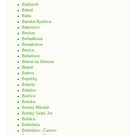
Bačkovík
Báhoň
Baka
Banská Bystrica
Batizovce
Beckov
Beňadiková
Beniakovce
Benice
Bešeňová
Blatná na Ostrove
Blatné
Bobrov
Bojničky
Boleráz
Bolešov
Borčice
Borinka
Borský Mikuláš
Borský Svätý Jur
Bošáca
Bratislava
Bratislava - Čunovo