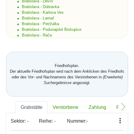
Bratislava - Devín
Bratislava - Dúbravka
Bratislava - Karlova Ves
Bratislava - Lamač
Bratislava - Petržalka
Bratislava - Podunajské Biskupice
Bratislava - Rača
Bratislava - Rusovce
Bratislava - Ružinov
Bratislava - Staré Mesto
Bratislava - Vajnory
Bratislava - Vrakuňa
Friedhofsplan.
Bratislava - Záhorská Bystrica
Der aktuelle Friedhofsplan wird nach dem Anklicken des Friedhofs
Brekov
oder des Vor- und Nachnamens des Verstorbenen in
(Erweiterte)
Bretka
Suchergebnisse
angezeigt.
Bučany
Budimír
Budmerice
Buková
Grabstätte
Verstorbene
Zahlung
Foto
Bukovec okr. Košice
Bukovec okr. Myjava
Buzica
Sektor:
-
Reihe:
-
Nummer:
-
Bystrany
Bystrička