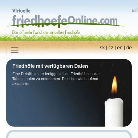
Ein
sk
|
cz
|
en
|
de
Friedhöfe mit verfügbaren Daten
Eine Detailliste der fertiggestellten Friedhöfen ist der
Tabelle unten zu entnehmen. Die Liste wird laufend
aktualisiert.