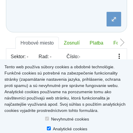
Dobšiná
Dojč
Dolná Streda
⤢
Dolné Otrokovce
Dolné Saliby
Dolný Chotár
Dolný Kubín
Dolný Lopašov
Hrobové miesto
Zosnulí
Platba
Foto
Dolný Ohaj
Drahovce
Sektor:
-
Rad:
-
Číslo:
-
Dubnica nad Váhom
Dubovce
Tento web používa súbory cookies a obdobné technológie.
Dulov
Funkčné cookies sú potrebné na zabezpečenie funkcionality
Dulova Ves
Pre zobrazenie informácií kliknite na hrobové miesto na
stránky (zapamätanie nastavenia jazyka, prihlásenie, ochrana
Dunajská Lužná
mape, alebo kliknite na priezvisko a meno zosnulého vo
Gelnica
proti spamu) a sú nevyhnutné pre správne fungovanie webu.
Výsledky (rozšíreného) vyhľadávania
.
Gemerská Hôrka
Analytické cookies používame na porozumenie tomu ako
Gemerská Ves
návštevníci používajú web stránku, ktorá funkcionalita je
Hájske
najčastejšie využívaná apod. Svoj súhlas s použitím analytických
Halič
cookies vyjadrite prostredníctvom tohto formulára.
Hlboké
Home
|
Produkty a služby
|
Citáty
|
O cintorínoch
|
Dostupné cintoríny
|
Hlinné
Nevyhnutné cookies
Kontakty
|
sk
|
cz
|
en
|
de
Hlohovec
Copyright © 2026
Analytické cookies
Hniezdne