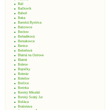
Báč
Bačkovík
Báhoň
Baka
Banská Bystrica
Batizovce
Beckov
Beňadiková
Beniakovce
Benice
Bešeňová
Blatná na Ostrove
Blatné
Bobrov
Bojničky
Boleráz
Bolešov
Borčice
Borinka
Borský Mikuláš
Borský Svätý Jur
Bošáca
Bratislava