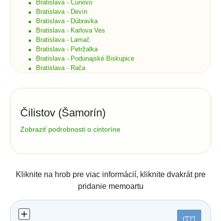
Bratislava - Čunovo
Bratislava - Devín
Bratislava - Dúbravka
Bratislava - Karlova Ves
Bratislava - Lamač
Bratislava - Petržalka
Bratislava - Podunajské Biskupice
Bratislava - Rača
Bratislava - Rusovce
Bratislava - Ružinov
Bratislava - Staré Mesto
Bratislava - Vajnory
Čilistov (Šamorín)
Bratislava - Vrakuňa
Bratislava - Záhorská Bystrica
Správa cintorína:
Zobraziť podrobnosti o cintoríne
Brekov
Bretka
Číslo účtu (IBAN):
Bučany
Budimír
Štatistiky:
Budmerice
Kliknite na hrob pre viac informácií, kliknite dvakrát pre
Počet hrobov: 121
Buková
pridanie memoartu
Počet zosnulých: 164
Bukovec okr. Košice
Bukovec okr. Myjava
Posledná aktualizácia:
Buzica
06.05.2020 (mapa)
Bystrany