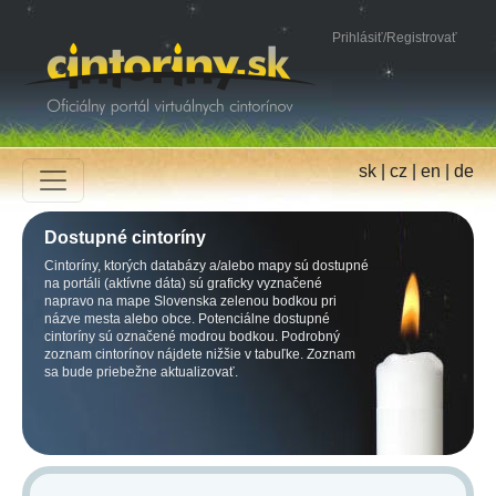
Prihlásiť
/
Registrovať
sk
|
cz
|
en
|
de
Dostupné cintoríny
Cintoríny, ktorých databázy a/alebo mapy sú dostupné
na portáli (aktívne dáta) sú graficky vyznačené
napravo na mape Slovenska zelenou bodkou pri
názve mesta alebo obce. Potenciálne dostupné
cintoríny sú označené modrou bodkou. Podrobný
zoznam cintorínov nájdete nižšie v tabuľke. Zoznam
sa bude priebežne aktualizovať.