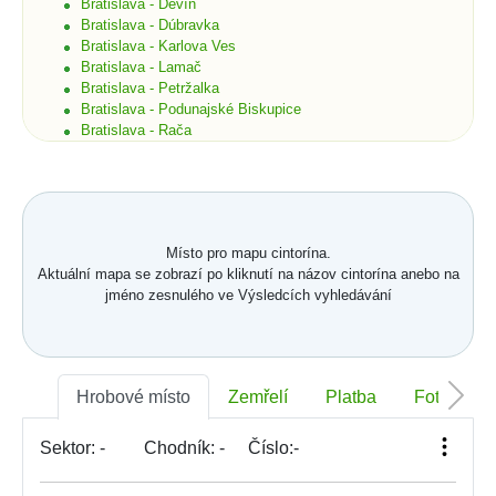
Bratislava - Devín
Bratislava - Dúbravka
Bratislava - Karlova Ves
Bratislava - Lamač
Bratislava - Petržalka
Bratislava - Podunajské Biskupice
Bratislava - Rača
Bratislava - Rusovce
Bratislava - Ružinov
Bratislava - Staré Mesto
Bratislava - Vajnory
Bratislava - Vrakuňa
Místo pro mapu cintorína.
Bratislava - Záhorská Bystrica
Aktuální mapa se zobrazí po kliknutí na názov cintorína anebo na
Brekov
jméno zesnulého ve Výsledcích vyhledávání
Bretka
Bučany
Budimír
Budmerice
Buková
Hrobové místo
Zemřelí
Platba
Foto
Bukovec okr. Košice
Bukovec okr. Myjava
Buzica
Sektor:
-
Chodník:
-
Číslo:
-
Bystrany
Bystrička