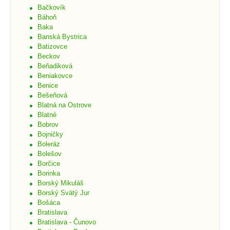
Bačkovík
Báhoň
Baka
Banská Bystrica
Batizovce
Beckov
Beňadiková
Beniakovce
Benice
Bešeňová
Blatná na Ostrove
Blatné
Bobrov
Bojničky
Boleráz
Bolešov
Borčice
Borinka
Borský Mikuláš
Borský Svätý Jur
Bošáca
Bratislava
Bratislava - Čunovo