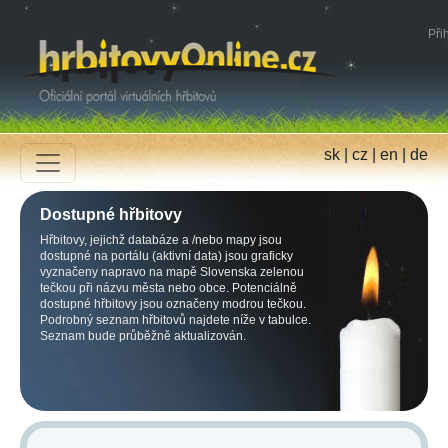
Přih
sk
|
cz
|
en
|
de
Dostupné hřbitovy
Hřbitovy, jejichž databáze a /nebo mapy jsou
dostupné na portálu (aktivní data) jsou graficky
vyznačeny napravo na mapě Slovenska zelenou
tečkou při názvu města nebo obce. Potenciálně
dostupné hřbitovy jsou označeny modrou tečkou.
Podrobný seznam hřbitovů najdete níže v tabulce.
Seznam bude průběžně aktualizován.