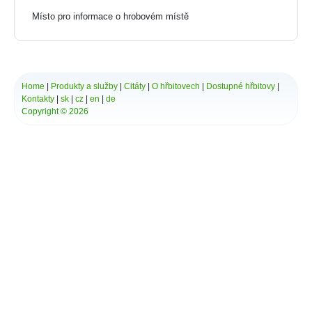
Bytča
Místo pro informace o hrobovém místě
Bziny
Čachtice
Čelovce
Cerová
Červený Hrádok
Home
|
Produkty a služby
|
Citáty
|
O hřbitovech
|
Dostupné hřbitovy
|
Červený Kláštor
Kontakty
|
sk
|
cz
|
en
|
de
Chlebnice
Copyright © 2026
Chocholná - Velčice
Chropov
Chtelnica
Čierna Lehota
Čierna Voda
Cífer
Čiližská Radvaň
Čirč
Čižatice
Demo
Detva
Dlhá Ves
Dlhé Stráže
Dobrohošť
Dobšiná