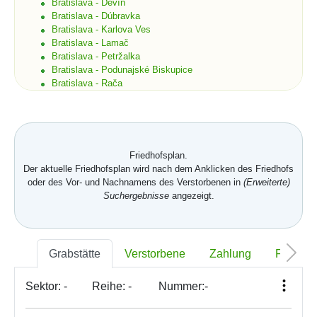
Bratislava - Devín
Bratislava - Dúbravka
Bratislava - Karlova Ves
Bratislava - Lamač
Bratislava - Petržalka
Bratislava - Podunajské Biskupice
Bratislava - Rača
Bratislava - Rusovce
Bratislava - Ružinov
Bratislava - Staré Mesto
Bratislava - Vajnory
Bratislava - Vrakuňa
Friedhofsplan.
Bratislava - Záhorská Bystrica
Der aktuelle Friedhofsplan wird nach dem Anklicken des Friedhofs
Brekov
oder des Vor- und Nachnamens des Verstorbenen in
(Erweiterte)
Bretka
Suchergebnisse
angezeigt.
Bučany
Budimír
Budmerice
Buková
Grabstätte
Verstorbene
Zahlung
Foto
Bukovec okr. Košice
Bukovec okr. Myjava
Buzica
Sektor:
-
Reihe:
-
Nummer:
-
Bystrany
Bystrička