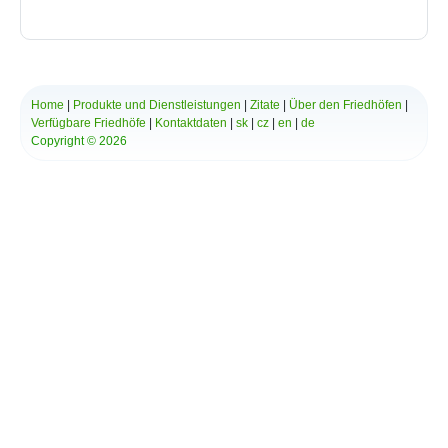
Bytča
Bziny
Čachtice
Čelovce
Cerová
Home
|
Produkte und Dienstleistungen
|
Zitate
|
Über den Friedhöfen
|
Červený Hrádok
Verfügbare Friedhöfe
|
Kontaktdaten
|
sk
|
cz
|
en
|
de
Červený Kláštor
Copyright © 2026
Chlebnice
Chocholná - Velčice
Chropov
Chtelnica
Čierna Lehota
Čierna Voda
Cífer
Čiližská Radvaň
Čirč
Čižatice
Demo
Detva
Dlhá Ves
Dlhé Stráže
Dobrohošť
Dobšiná