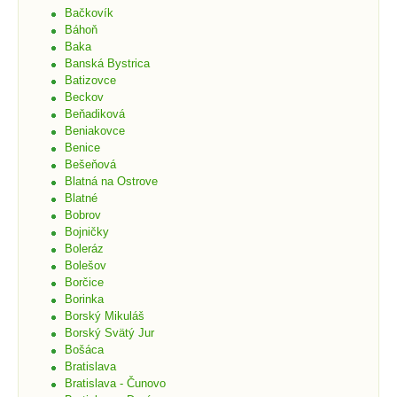
Bačkovík
Báhoň
Baka
Banská Bystrica
Batizovce
Beckov
Beňadiková
Beniakovce
Benice
Bešeňová
Blatná na Ostrove
Blatné
Bobrov
Bojničky
Boleráz
Bolešov
Borčice
Borinka
Borský Mikuláš
Borský Svätý Jur
Bošáca
Bratislava
Bratislava - Čunovo