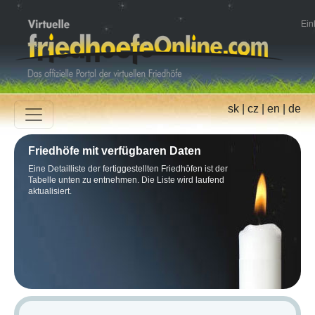
Ein
sk
|
cz
|
en
|
de
Friedhöfe mit verfügbaren Daten
Eine Detailliste der fertiggestellten Friedhöfen ist der
Tabelle unten zu entnehmen. Die Liste wird laufend
aktualisiert.