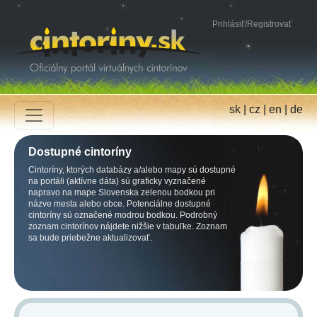
Prihlásiť
/
Registrovať
sk
|
cz
|
en
|
de
Dostupné cintoríny
Cintoríny, ktorých databázy a/alebo mapy sú dostupné
na portáli (aktívne dáta) sú graficky vyznačené
napravo na mape Slovenska zelenou bodkou pri
názve mesta alebo obce. Potenciálne dostupné
cintoríny sú označené modrou bodkou. Podrobný
zoznam cintorínov nájdete nižšie v tabuľke. Zoznam
sa bude priebežne aktualizovať.