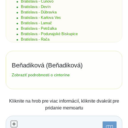
Bratislava - Čunovo
Bratislava - Devín
Bratislava - Dúbravka
Bratislava - Karlova Ves
Bratislava - Lamač
Bratislava - Petržalka
Bratislava - Podunajské Biskupice
Bratislava - Rača
Bratislava - Rusovce
Bratislava - Ružinov
Bratislava - Staré Mesto
Bratislava - Vajnory
Beňadiková (Beňadiková)
Bratislava - Vrakuňa
Bratislava - Záhorská Bystrica
Správa cintorína:
Zobraziť podrobnosti o cintoríne
Brekov
Obec Beňadiková
Bretka
Beňadiková 17
Bučany
03204
Beňadiková
Budimír
tel.:
044/5595237, 0905 455 543
e-mail:
Budmerice
Kliknite na hrob pre viac informácií, kliknite dvakrát pre
oubenadikova@alconet.sk
Buková
pridanie memoartu
Bukovec okr. Košice
Číslo účtu (IBAN):
Bukovec okr. Myjava
Buzica
Štatistiky:
Bystrany