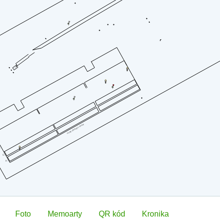
Foto
Memoarty
QR kód
Kronika