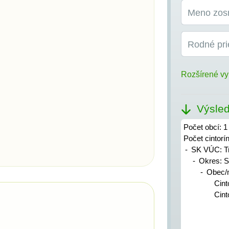
Meno zos
Rodné pri
Rozšírené vy
Výsled
Počet obcí: 1
Počet cintorí
SK VÚC: T
Okres: S
Obec/
Cint
Cint