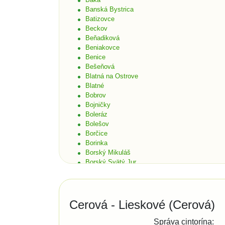
Banská Bystrica
Batizovce
Beckov
Beňadiková
Beniakovce
Benice
Bešeňová
Blatná na Ostrove
Blatné
Bobrov
Bojničky
Boleráz
Bolešov
Borčice
Borinka
Borský Mikuláš
Borský Svätý Jur
Bošáca
Bratislava
Bratislava - Čunovo
Bratislava - Devín
Cerová - Lieskové (Cerová)
Bratislava - Dúbravka
Bratislava - Karlova Ves
Správa cintorína: