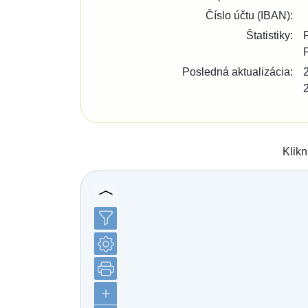
Bratislava - Lamač
Číslo účtu (IBAN):
Bratislava - Petržalka
Bratislava - Podunajské Biskupice
Štatistiky:
Bratislava - Rača
Bratislava - Rusovce
Bratislava - Ružinov
Posledná aktualizácia:
Bratislava - Staré Mesto
Bratislava - Vajnory
Bratislava - Vrakuňa
Bratislava - Záhorská Bystrica
Brekov
Bretka
Klikn
Bučany
Budimír
Budmerice
Buková
Bukovec okr. Košice
Bukovec okr. Myjava
Buzica
Bystrany
Bystrička
Bytča
Bziny
Čachtice