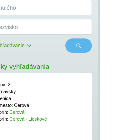
nulého
ezvisko
hľadávanie
ky vyhľadávania
nov: 2
rnavský
enica
mesto: Cerová
orín:
Cerová
orín:
Cerová - Lieskové