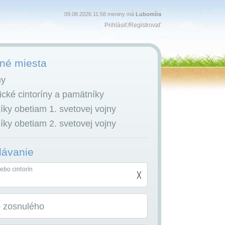
09.08.2026 11:58 meniny má
Lubomíra
Prihlásiť
/
Registrovať
é miesta
ny
cké cintoríny a pamätníky
ky obetiam 1. svetovej vojny
ky obetiam 2. svetovej vojny
dávanie
ebo cintorín
╳
o zosnulého