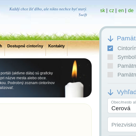
Každý chce žiť dlho, ale nikto nechce byť starý.
sk
|
cz
|
en
|
de
Swift
Pamätn
ch
Dostupné cintoríny
Kontakty
Cintorí
Symboli
Pamätní
ortáli (aktívne dáta) sú graficky
Pamätní
ri názve mesta alebo obce.
kou. Podrobný zoznam cintorínov
alizovať.
Vyhľa
Obec/mesto al
Priezvisk