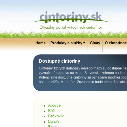
Home
Produkty a služby
Citáty
O cintoríno
Dostupné cintoríny
Cintoríny, ktorých databázy a/alebo mapy sú dostupné na p
vyznačené napravo na mape Slovenska zelenou bodkou p
Potenciálne dostupné cintoríny sú označené modrou bod
nájdete nižšie v tabuľke. Zoznam sa bude priebežne aktu
Abovce
Báč
Bačkovík
Báhoň
Baka