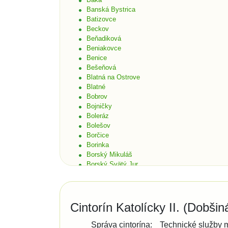
Banská Bystrica
Batizovce
Beckov
Beňadiková
Beniakovce
Benice
Bešeňová
Blatná na Ostrove
Blatné
Bobrov
Bojničky
Boleráz
Bolešov
Borčice
Borinka
Borský Mikuláš
Borský Svätý Jur
Bošáca
Bratislava
Bratislava - Čunovo
Bratislava - Devín
Cintorín Katolícky II. (Dobšin
Bratislava - Dúbravka
Bratislava - Karlova Ves
Správa cintorína:
Technické služby 