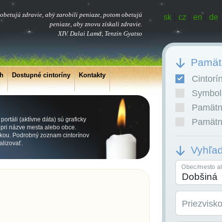
obetujú zdravie, aby zarobili peniaze, potom obetujú
sk
|
cz
|
en
|
de
peniaze, aby znovu získali zdravie.
XIV. Dalai Lama, Tenzin Gyatso
Pamätn
ch
Dostupné cintoríny
Kontakty
Cintorí
Symboli
Pamätní
ortáli (aktívne dáta) sú graficky
Pamätní
ri názve mesta alebo obce.
kou. Podrobný zoznam cintorínov
alizovať.
Vyhľa
Obec/mesto al
Priezvisk