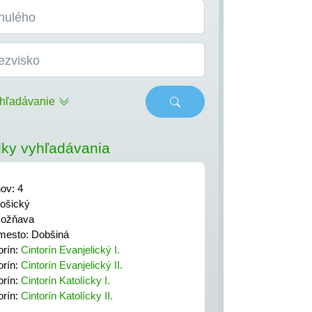
nulého
ezvisko
hľadávanie
ky vyhľadávania
nov: 4
ošický
Rožňava
mesto: Dobšiná
orín:
Cintorín Evanjelický I.
orín:
Cintorín Evanjelický II.
orín:
Cintorín Katolícky I.
orín:
Cintorín Katolícky II.