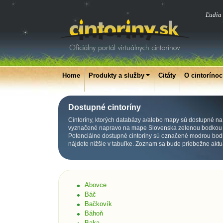
Ľudia 
Home
Produkty a služby
Citáty
O cintoríno
Dostupné cintoríny
Cintoríny, ktorých databázy a/alebo mapy sú dostupné na p
vyznačené napravo na mape Slovenska zelenou bodkou p
Potenciálne dostupné cintoríny sú označené modrou bod
nájdete nižšie v tabuľke. Zoznam sa bude priebežne aktu
Abovce
Báč
Bačkovík
Báhoň
Baka