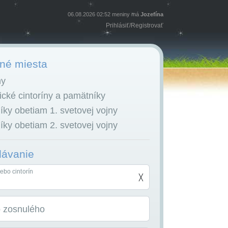
06.08.2026 02:52 meniny má
Jozefína
Prihlásiť
/
Registrovať
é miesta
ny
cké cintoríny a pamätníky
ky obetiam 1. svetovej vojny
ky obetiam 2. svetovej vojny
dávanie
ebo cintorín
╳
o zosnulého