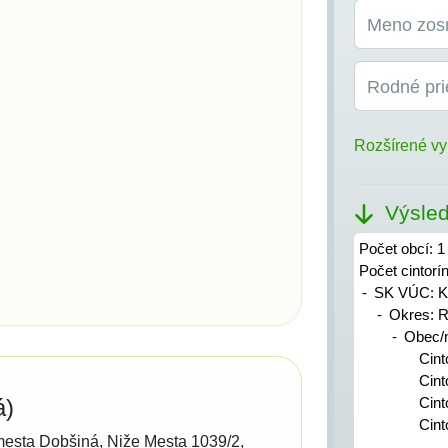
Meno zos
Rodné pri
Rozšírené vy
Výsled
Počet obcí: 1
Počet cintorí
SK VÚC: K
Okres: 
Obec/
Cint
Cint
á)
Cint
Cint
mesta Dobšiná
Niže Mesta 1039/2