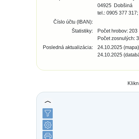
Bratislava - Lamač
04925
Dobšiná
Bratislava - Petržalka
tel.:
0905 377 317
Bratislava - Podunajské Biskupice
Bratislava - Rača
Číslo účtu (IBAN):
Bratislava - Rusovce
Štatistiky:
Počet hrobov: 203
Bratislava - Ružinov
Bratislava - Staré Mesto
Počet zosnulých: 
Bratislava - Vajnory
Posledná aktualizácia:
24.10.2025 (mapa)
Bratislava - Vrakuňa
24.10.2025 (datab
Bratislava - Záhorská Bystrica
Brekov
Bretka
Bučany
Budimír
Klikn
Budmerice
Buková
Bukovec okr. Košice
Bukovec okr. Myjava
Buzica
Bystrany
Bystrička
Bytča
Bziny
Čachtice