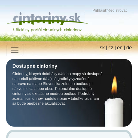
Prihlásiť
/
Registrovať
sk
|
cz
|
en
|
de
Dostupné cintoríny
Cintoríny, ktorých databázy a/alebo mapy sú dostupné
na portáli (aktívne dáta) sú graficky vyznačené
napravo na mape Slovenska zelenou bodkou pri
názve mesta alebo obce. Potenciálne dostupné
cintoríny sú označené modrou bodkou. Podrobný
zoznam cintorínov nájdete nižšie v tabuľke. Zoznam
sa bude priebežne aktualizovať.