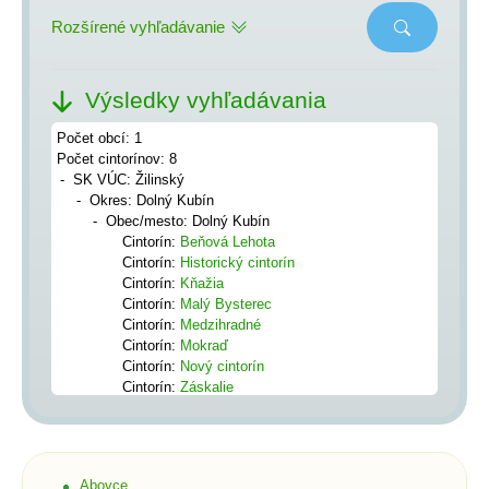
Rozšírené vyhľadávanie
Výsledky vyhľadávania
Počet obcí: 1
Počet cintorínov: 8
SK VÚC: Žilinský
Okres: Dolný Kubín
Obec/mesto: Dolný Kubín
Cintorín:
Beňová Lehota
Cintorín:
Historický cintorín
Cintorín:
Kňažia
Cintorín:
Malý Bysterec
Cintorín:
Medzihradné
Cintorín:
Mokraď
Cintorín:
Nový cintorín
Cintorín:
Záskalie
Abovce