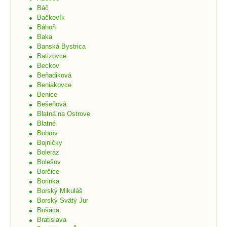
Báč
Bačkovík
Báhoň
Baka
Banská Bystrica
Batizovce
Beckov
Beňadiková
Beniakovce
Benice
Bešeňová
Blatná na Ostrove
Blatné
Bobrov
Bojničky
Boleráz
Bolešov
Borčice
Borinka
Borský Mikuláš
Borský Svätý Jur
Bošáca
Bratislava