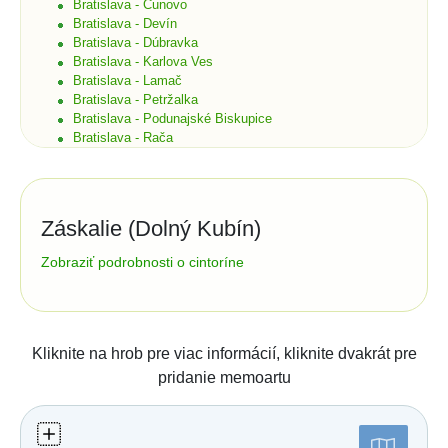
Bratislava - Čunovo
Bratislava - Devín
Bratislava - Dúbravka
Bratislava - Karlova Ves
Bratislava - Lamač
Bratislava - Petržalka
Bratislava - Podunajské Biskupice
Bratislava - Rača
Bratislava - Rusovce
Bratislava - Ružinov
Bratislava - Staré Mesto
Bratislava - Vajnory
Záskalie (Dolný Kubín)
Bratislava - Vrakuňa
Bratislava - Záhorská Bystrica
Správa cintorína:
Zobraziť podrobnosti o cintoríne
Brekov
Technické služby s.r.o.
Bretka
Nábrežie Oravy 627/1
Bučany
02601
Dolný Kubín
Budimír
Číslo účtu (IBAN):
Budmerice
Kliknite na hrob pre viac informácií, kliknite dvakrát pre
Buková
0014106332/0200
pridanie memoartu
Bukovec okr. Košice
Štatistiky:
Bukovec okr. Myjava
Buzica
Počet hrobov: 255
Bystrany