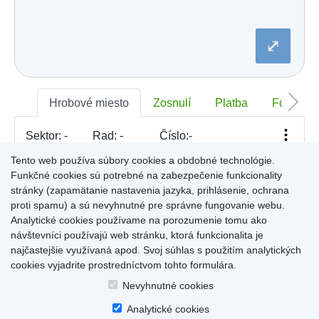
Dobšiná
Dojč
Dolná Streda
⤢
Dolné Otrokovce
Dolné Saliby
Dolný Chotár
Dolný Kubín
Dolný Lopašov
Hrobové miesto
Zosnulí
Platba
Foto
Dolný Ohaj
Drahovce
Sektor:
-
Rad:
-
Číslo:
-
Dubnica nad Váhom
Dubovce
Tento web používa súbory cookies a obdobné technológie.
Dulov
Funkčné cookies sú potrebné na zabezpečenie funkcionality
Dulova Ves
Pre zobrazenie informácií kliknite na hrobové miesto na
stránky (zapamätanie nastavenia jazyka, prihlásenie, ochrana
Dunajská Lužná
mape, alebo kliknite na priezvisko a meno zosnulého vo
Gelnica
proti spamu) a sú nevyhnutné pre správne fungovanie webu.
Výsledky (rozšíreného) vyhľadávania
.
Gemerská Hôrka
Analytické cookies používame na porozumenie tomu ako
Gemerská Ves
návštevníci používajú web stránku, ktorá funkcionalita je
Hájske
najčastejšie využívaná apod. Svoj súhlas s použitím analytických
Halič
cookies vyjadrite prostredníctvom tohto formulára.
Hlboké
Home
|
Produkty a služby
|
Citáty
|
O cintorínoch
|
Dostupné cintoríny
|
Hlinné
Nevyhnutné cookies
Kontakty
|
sk
|
cz
|
en
|
de
Hlohovec
Copyright © 2026
Analytické cookies
Hniezdne