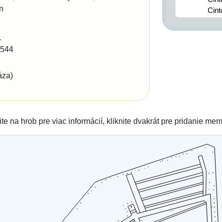
n
Cint
Cint
Cint
1
2544
áza)
ite na hrob pre viac informácií, kliknite dvakrát pre pridanie me