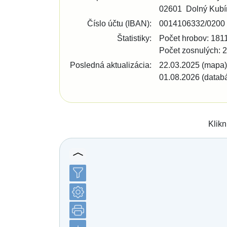
Bratislava - Lamač
02601
Dolný Kubí
Bratislava - Petržalka
Bratislava - Podunajské Biskupice
Číslo účtu (IBAN):
0014106332/0200
Bratislava - Rača
Štatistiky:
Počet hrobov: 181
Bratislava - Rusovce
Počet zosnulých: 
Bratislava - Ružinov
Bratislava - Staré Mesto
Posledná aktualizácia:
22.03.2025 (mapa)
Bratislava - Vajnory
01.08.2026 (datab
Bratislava - Vrakuňa
Bratislava - Záhorská Bystrica
Brekov
Bretka
Bučany
Klikn
Budimír
Budmerice
Buková
Bukovec okr. Košice
Bukovec okr. Myjava
Buzica
Bystrany
Bystrička
Bytča
Bziny
Čachtice