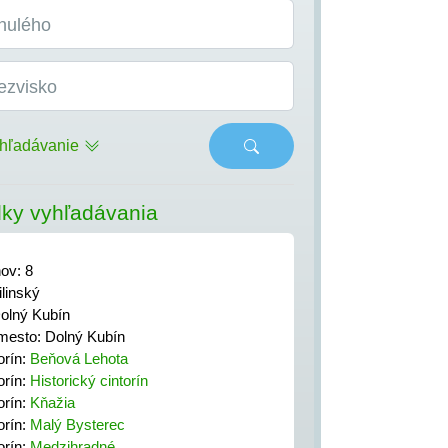
nulého
ezvisko
hľadávanie
ky vyhľadávania
nov: 8
linský
olný Kubín
esto: Dolný Kubín
orín:
Beňová Lehota
orín:
Historický cintorín
orín:
Kňažia
orín:
Malý Bysterec
orín:
Medzihradné