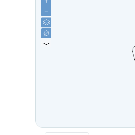
Čelovce
Cerová
Červený Hrádok
Červený Kláštor
Chlebnice
Chocholná - Velčice
Chropov
Chtelnica
Čierna Lehota
Čierna Voda
Cífer
Čiližská Radvaň
Čirč
Čižatice
Demo
Detva
Dlhá Ves
Dlhé Stráže
Dobrohošť
Dobšiná
Dojč
Dolná Streda
Dolné Otrokovce