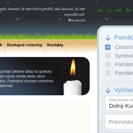
epšie lutovať, že sme niečo prežili, ako lutovať, že sme
sk
|
cz
|
en
|
de
neprežili nič.
Boccaccio
Pamätn
ch
Dostupné cintoríny
Kontakty
Cintorí
Symboli
Pamätní
ortáli (aktívne dáta) sú graficky
Pamätní
ri názve mesta alebo obce.
kou. Podrobný zoznam cintorínov
alizovať.
Vyhľa
Obec/mesto al
Priezvisk