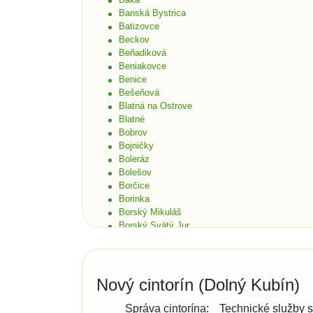
Banská Bystrica
Batizovce
Beckov
Beňadiková
Beniakovce
Benice
Bešeňová
Blatná na Ostrove
Blatné
Bobrov
Bojničky
Boleráz
Bolešov
Borčice
Borinka
Borský Mikuláš
Borský Svätý Jur
Bošáca
Bratislava
Bratislava - Čunovo
Bratislava - Devín
Nový cintorín (Dolný Kubín)
Bratislava - Dúbravka
Bratislava - Karlova Ves
Správa cintorína:
Technické služby s.