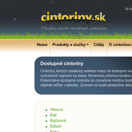
Je l
Home
Produkty a služby
Citáty
O cintoríno
Dostupné cintoríny
Cintoríny, ktorých databázy a/alebo mapy sú dostupné na p
vyznačené napravo na mape Slovenska zelenou bodkou p
Potenciálne dostupné cintoríny sú označené modrou bod
nájdete nižšie v tabuľke. Zoznam sa bude priebežne aktu
Abovce
Báč
Bačkovík
Báhoň
Baka