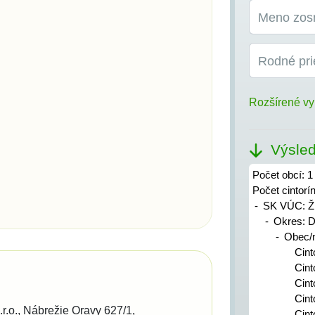
Meno zos
Rodné pri
Rozšírené vy
Výsled
Počet obcí: 1
Počet cintorí
SK VÚC: Ži
Okres: D
Obec/m
Cint
Cint
Cint
Cint
r.o.
Nábrežie Oravy 627/1
Cint