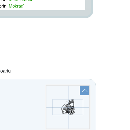
orín:
Mokraď
orín:
Nový cintorín
orín:
Záskalie
moartu