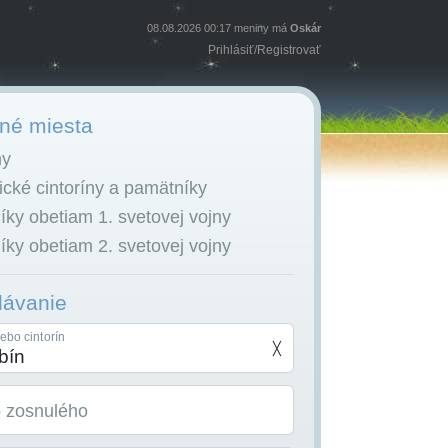
08.08.2026 00:17 meniny má
Oskár
Prihlásiť
/
Registrovať
é miesta
ny
cké cintoríny a pamätníky
ky obetiam 1. svetovej vojny
ky obetiam 2. svetovej vojny
dávanie
ebo cintorín
╳
o zosnulého