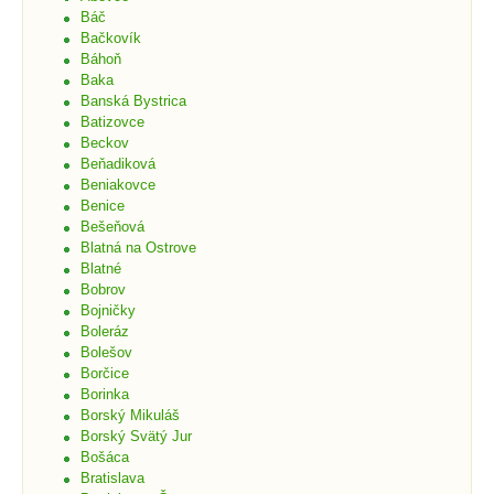
Báč
Bačkovík
Báhoň
Baka
Banská Bystrica
Batizovce
Beckov
Beňadiková
Beniakovce
Benice
Bešeňová
Blatná na Ostrove
Blatné
Bobrov
Bojničky
Boleráz
Bolešov
Borčice
Borinka
Borský Mikuláš
Borský Svätý Jur
Bošáca
Bratislava