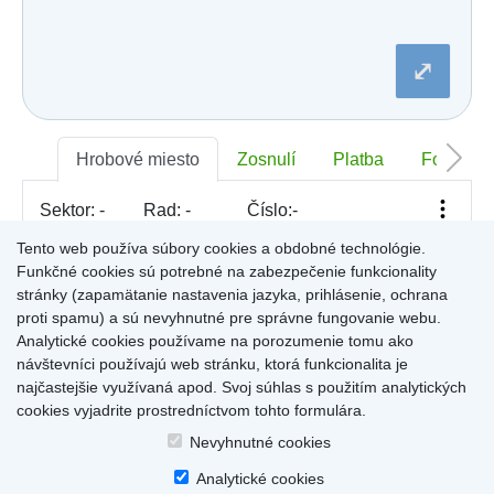
Dobšiná
Dojč
Dolná Streda
⤢
Dolné Otrokovce
Dolné Saliby
Dolný Chotár
Dolný Kubín
Dolný Lopašov
Hrobové miesto
Zosnulí
Platba
Foto
Dolný Ohaj
Drahovce
Sektor:
-
Rad:
-
Číslo:
-
Dubnica nad Váhom
Dubovce
Tento web používa súbory cookies a obdobné technológie.
Dulov
Funkčné cookies sú potrebné na zabezpečenie funkcionality
Dulova Ves
Pre zobrazenie informácií kliknite na hrobové miesto na
stránky (zapamätanie nastavenia jazyka, prihlásenie, ochrana
Dunajská Lužná
mape, alebo kliknite na priezvisko a meno zosnulého vo
Gelnica
proti spamu) a sú nevyhnutné pre správne fungovanie webu.
Výsledky (rozšíreného) vyhľadávania
.
Gemerská Hôrka
Analytické cookies používame na porozumenie tomu ako
Gemerská Ves
návštevníci používajú web stránku, ktorá funkcionalita je
Hájske
najčastejšie využívaná apod. Svoj súhlas s použitím analytických
Halič
cookies vyjadrite prostredníctvom tohto formulára.
Hlboké
Home
|
Produkty a služby
|
Citáty
|
O cintorínoch
|
Dostupné cintoríny
|
Hlinné
Nevyhnutné cookies
Kontakty
|
sk
|
cz
|
en
|
de
Hlohovec
Copyright © 2026
Analytické cookies
Hniezdne