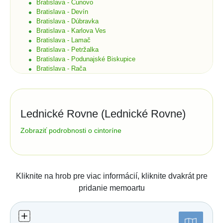
Bratislava - Čunovo
Bratislava - Devín
Bratislava - Dúbravka
Bratislava - Karlova Ves
Bratislava - Lamač
Bratislava - Petržalka
Bratislava - Podunajské Biskupice
Bratislava - Rača
Bratislava - Rusovce
Bratislava - Ružinov
Bratislava - Staré Mesto
Bratislava - Vajnory
Lednické Rovne (Lednické Rovne)
Bratislava - Vrakuňa
Bratislava - Záhorská Bystrica
Správa cintorína:
Zobraziť podrobnosti o cintoríne
Brekov
Bretka
Číslo účtu (IBAN):
Bučany
Budimír
Štatistiky:
Budmerice
Kliknite na hrob pre viac informácií, kliknite dvakrát pre
Počet hrobov: 1080
Buková
pridanie memoartu
Počet zosnulých: 1753
Bukovec okr. Košice
Bukovec okr. Myjava
Posledná aktualizácia:
Buzica
11.08.2021 (mapa)
Bystrany