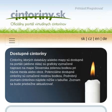
Prihlásiť
/
Registrovať
sk
|
cz
|
en
|
de
Dostupné cintoríny
Cintoríny, ktorých databázy a/alebo mapy sú dostupné
na portáli (aktívne dáta) sú graficky vyznačené
napravo na mape Slovenska zelenou bodkou pri
názve mesta alebo obce. Potenciálne dostupné
cintoríny sú označené modrou bodkou. Podrobný
zoznam cintorínov nájdete nižšie v tabuľke. Zoznam
sa bude priebežne aktualizovať.