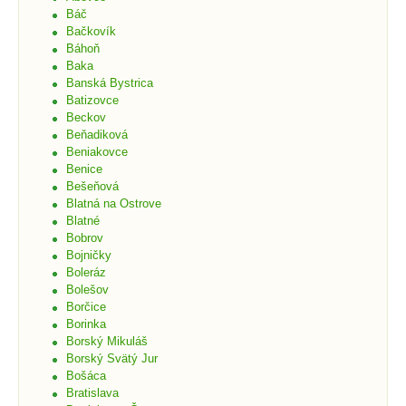
Báč
Bačkovík
Báhoň
Baka
Banská Bystrica
Batizovce
Beckov
Beňadiková
Beniakovce
Benice
Bešeňová
Blatná na Ostrove
Blatné
Bobrov
Bojničky
Boleráz
Bolešov
Borčice
Borinka
Borský Mikuláš
Borský Svätý Jur
Bošáca
Bratislava