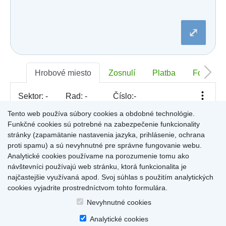
Dobšiná
Dojč
Dolná Streda
⤢
Dolné Otrokovce
Dolné Saliby
Dolný Chotár
Dolný Kubín
Dolný Lopašov
Hrobové miesto
Zosnulí
Platba
Foto
Dolný Ohaj
Drahovce
Sektor:
-
Rad:
-
Číslo:
-
Dubnica nad Váhom
Dubovce
Tento web používa súbory cookies a obdobné technológie.
Dulov
Funkčné cookies sú potrebné na zabezpečenie funkcionality
Dulova Ves
Pre zobrazenie informácií kliknite na hrobové miesto na
stránky (zapamätanie nastavenia jazyka, prihlásenie, ochrana
Dunajská Lužná
mape, alebo kliknite na priezvisko a meno zosnulého vo
Gelnica
proti spamu) a sú nevyhnutné pre správne fungovanie webu.
Výsledky (rozšíreného) vyhľadávania
.
Gemerská Hôrka
Analytické cookies používame na porozumenie tomu ako
Gemerská Ves
návštevníci používajú web stránku, ktorá funkcionalita je
Hájske
najčastejšie využívaná apod. Svoj súhlas s použitím analytických
Halič
cookies vyjadrite prostredníctvom tohto formulára.
Hlboké
Home
|
Produkty a služby
|
Citáty
|
O cintorínoch
|
Dostupné cintoríny
|
Hlinné
Nevyhnutné cookies
Kontakty
|
sk
|
cz
|
en
|
de
Hlohovec
Copyright © 2026
Analytické cookies
Hniezdne