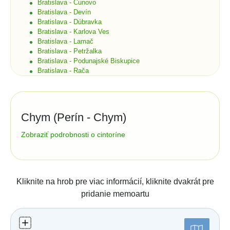
Bratislava - Čunovo
Bratislava - Devín
Bratislava - Dúbravka
Bratislava - Karlova Ves
Bratislava - Lamač
Bratislava - Petržalka
Bratislava - Podunajské Biskupice
Bratislava - Rača
Bratislava - Rusovce
Bratislava - Ružinov
Bratislava - Staré Mesto
Bratislava - Vajnory
Chym (Perín - Chym)
Bratislava - Vrakuňa
Bratislava - Záhorská Bystrica
Správa cintorína:
Zobraziť podrobnosti o cintoríne
Brekov
Obec Perín - Chym
Bretka
Perín 180
04474
Perín -
Bučany
Chym
Budimír
tel.:
0554665301
e-mail: obecperin@gmail.com
Budmerice
Kliknite na hrob pre viac informácií, kliknite dvakrát pre
Buková
Číslo účtu (IBAN):
pridanie memoartu
Bukovec okr. Košice
404690001/5600
SK1156000000000404690001
Bukovec okr. Myjava
Buzica
Štatistiky:
Bystrany