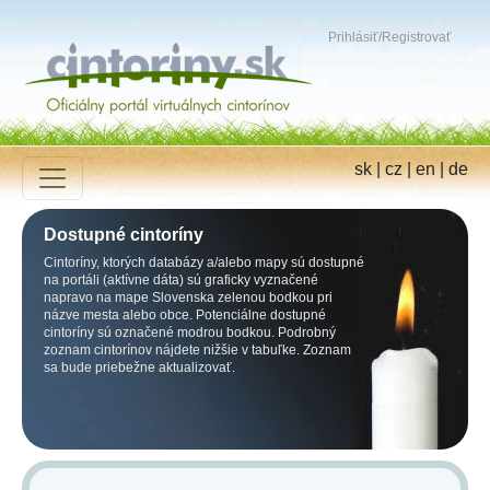
Prihlásiť
/
Registrovať
sk
|
cz
|
en
|
de
Dostupné cintoríny
Cintoríny, ktorých databázy a/alebo mapy sú dostupné
na portáli (aktívne dáta) sú graficky vyznačené
napravo na mape Slovenska zelenou bodkou pri
názve mesta alebo obce. Potenciálne dostupné
cintoríny sú označené modrou bodkou. Podrobný
zoznam cintorínov nájdete nižšie v tabuľke. Zoznam
sa bude priebežne aktualizovať.