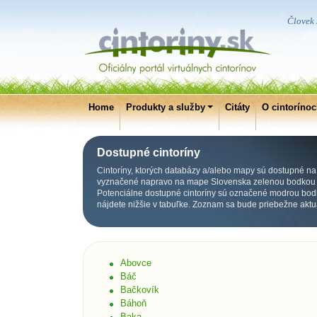
Človek s
Home
Produkty a služby
Citáty
O cintoríno
Dostupné cintoríny
Cintoríny, ktorých databázy a/alebo mapy sú dostupné na p
vyznačené napravo na mape Slovenska zelenou bodkou p
Potenciálne dostupné cintoríny sú označené modrou bod
nájdete nižšie v tabuľke. Zoznam sa bude priebežne aktu
Abovce
Báč
Bačkovík
Báhoň
Baka