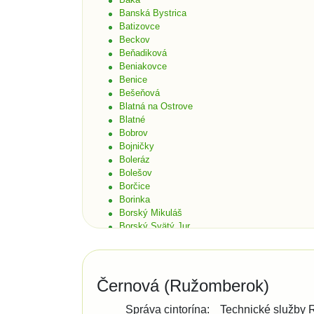
Banská Bystrica
Batizovce
Beckov
Beňadiková
Beniakovce
Benice
Bešeňová
Blatná na Ostrove
Blatné
Bobrov
Bojničky
Boleráz
Bolešov
Borčice
Borinka
Borský Mikuláš
Borský Svätý Jur
Bošáca
Bratislava
Bratislava - Čunovo
Bratislava - Devín
Černová (Ružomberok)
Bratislava - Dúbravka
Bratislava - Karlova Ves
Správa cintorína:
Technické služby