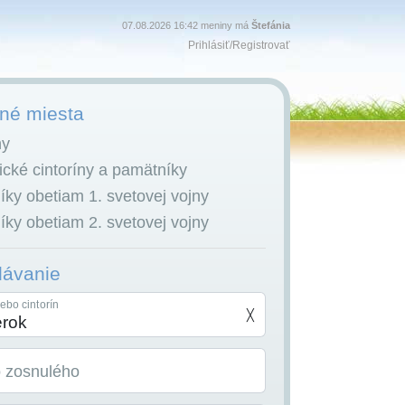
07.08.2026 16:42 meniny má
Štefánia
Prihlásiť
/
Registrovať
é miesta
ny
cké cintoríny a pamätníky
ky obetiam 1. svetovej vojny
ky obetiam 2. svetovej vojny
dávanie
ebo cintorín
╳
o zosnulého