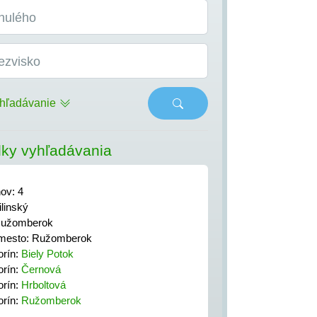
nulého
ezvisko
hľadávanie
ky vyhľadávania
nov: 4
linský
Ružomberok
mesto: Ružomberok
orín:
Biely Potok
orín:
Černová
orín:
Hrboltová
orín:
Ružomberok