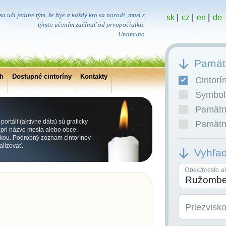
a uči jedine tým, že žije a každý kto sa narodí, musí s
sk
|
cz
|
en
|
de
týmto učením začínať od prvopočiatku.
Unamuno
Pamätn
ch
Dostupné cintoríny
Kontakty
Cintorí
Symboli
Pamätní
ortáli (aktívne dáta) sú graficky
Pamätní
ri názve mesta alebo obce.
kou. Podrobný zoznam cintorínov
alizovať.
Vyhľa
Obec/mesto al
Priezvisk