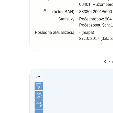
Bratislava - Lamač
03401
Ružomber
Bratislava - Petržalka
Bratislava - Podunajské Biskupice
Číslo účtu (IBAN):
8338042001/5600
Bratislava - Rača
Štatistiky:
Počet hrobov: 904
Bratislava - Rusovce
Počet zosnulých: 
Bratislava - Ružinov
Bratislava - Staré Mesto
Posledná aktualizácia:
- (mapa)
Bratislava - Vajnory
27.10.2017 (datab
Bratislava - Vrakuňa
Bratislava - Záhorská Bystrica
Brekov
Bretka
Bučany
Klikn
Budimír
Budmerice
Buková
Bukovec okr. Košice
Bukovec okr. Myjava
Buzica
Bystrany
Bystrička
Bytča
Bziny
Čachtice