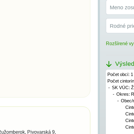
Meno zos
Rodné pri
Rozšírené vy
Výsled
Počet obcí: 1
Počet cintorí
SK VÚC: Ži
Okres: 
Obec/
Cint
Cint
Cint
Cint
 Ružomberok
Pivovarská 9