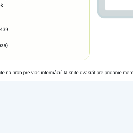
ok
1439
áza)
ite na hrob pre viac informácií, kliknite dvakrát pre pridanie me