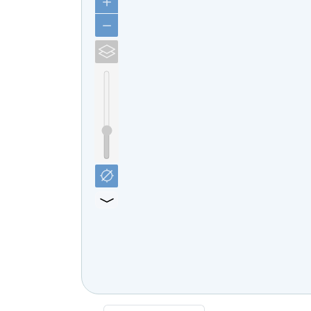
Čelovce
Cerová
Červený Hrádok
Červený Kláštor
Chlebnice
Chocholná - Velčice
Chropov
Chtelnica
Čierna Lehota
Čierna Voda
Cífer
Čiližská Radvaň
Čirč
Čižatice
Demo
Detva
Dlhá Ves
Dlhé Stráže
Dobrohošť
Dobšiná
Dojč
Dolná Streda
Dolné Otrokovce