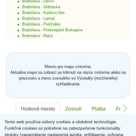
Bratislava - Devín
Bratislava - Dúbravka
Bratislava - Karlova Ves
Bratislava - Lamač
Bratislava - Petržalka
Bratislava - Podunajské Biskupice
Bratislava - Rača
Bratislava - Rusovce
Bratislava - Ružinov
Bratislava - Staré Mesto
Bratislava - Vajnory
Bratislava - Vrakuňa
Miesto pre mapu cintorína.
Bratislava - Záhorská Bystrica
Aktuálna mapa sa zobrazí po kliknutí na názov cintorína alebo na
Brekov
priezvisko a meno zosnulého vo
Výsledky (rozšíreného)
Bretka
vyhľadávania
.
Bučany
Budimír
Budmerice
Buková
Hrobové miesto
Zosnulí
Platba
Foto
Bukovec okr. Košice
Bukovec okr. Myjava
Tento web používa súbory cookies a obdobné technológie.
Buzica
Sektor:
-
Rad:
-
Číslo:
-
Bystrany
Funkčné cookies sú potrebné na zabezpečenie funkcionality
Bystrička
stránky (zapamätanie nastavenia jazyka, prihlásenie, ochrana