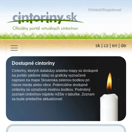
Prihlásiť
/
Registrovať
sk
|
cz
|
en
|
de
Dostupné cintoríny
Cintoríny, ktorých databázy a/alebo mapy sú dostupné
na portáli (aktívne dáta) sú graficky vyznačené
napravo na mape Slovenska zelenou bodkou pri
názve mesta alebo obce. Potenciálne dostupné
cintoríny sú označené modrou bodkou. Podrobný
zoznam cintorínov nájdete nižšie v tabuľke. Zoznam
sa bude priebežne aktualizovať.