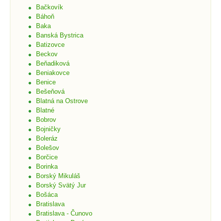
Bačkovík
Báhoň
Baka
Banská Bystrica
Batizovce
Beckov
Beňadiková
Beniakovce
Benice
Bešeňová
Blatná na Ostrove
Blatné
Bobrov
Bojničky
Boleráz
Bolešov
Borčice
Borinka
Borský Mikuláš
Borský Svätý Jur
Bošáca
Bratislava
Bratislava - Čunovo