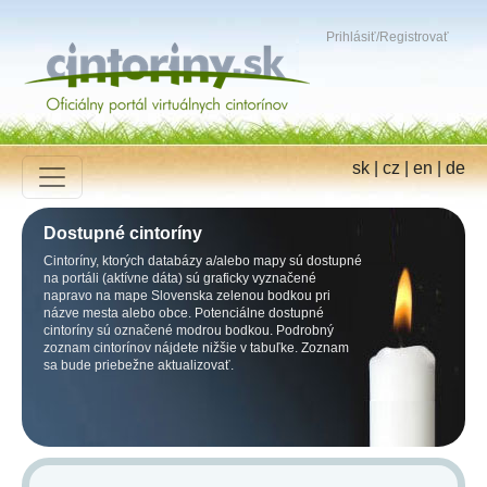
Prihlásiť
/
Registrovať
sk
|
cz
|
en
|
de
Dostupné cintoríny
Cintoríny, ktorých databázy a/alebo mapy sú dostupné
na portáli (aktívne dáta) sú graficky vyznačené
napravo na mape Slovenska zelenou bodkou pri
názve mesta alebo obce. Potenciálne dostupné
cintoríny sú označené modrou bodkou. Podrobný
zoznam cintorínov nájdete nižšie v tabuľke. Zoznam
sa bude priebežne aktualizovať.