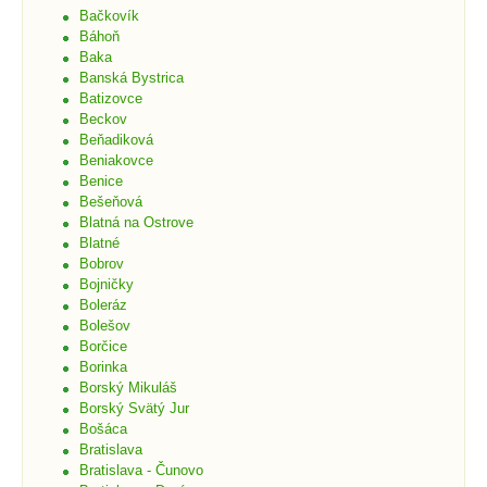
Bačkovík
Báhoň
Baka
Banská Bystrica
Batizovce
Beckov
Beňadiková
Beniakovce
Benice
Bešeňová
Blatná na Ostrove
Blatné
Bobrov
Bojničky
Boleráz
Bolešov
Borčice
Borinka
Borský Mikuláš
Borský Svätý Jur
Bošáca
Bratislava
Bratislava - Čunovo