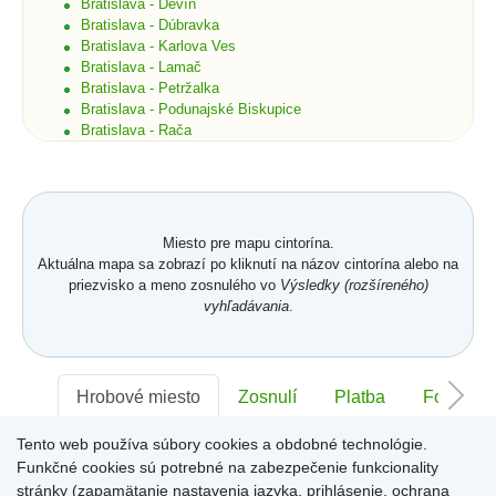
Bratislava - Devín
Bratislava - Dúbravka
Bratislava - Karlova Ves
Bratislava - Lamač
Bratislava - Petržalka
Bratislava - Podunajské Biskupice
Bratislava - Rača
Bratislava - Rusovce
Bratislava - Ružinov
Bratislava - Staré Mesto
Bratislava - Vajnory
Bratislava - Vrakuňa
Miesto pre mapu cintorína.
Bratislava - Záhorská Bystrica
Aktuálna mapa sa zobrazí po kliknutí na názov cintorína alebo na
Brekov
priezvisko a meno zosnulého vo
Výsledky (rozšíreného)
Bretka
vyhľadávania
.
Bučany
Budimír
Budmerice
Buková
Hrobové miesto
Zosnulí
Platba
Foto
Bukovec okr. Košice
Bukovec okr. Myjava
Tento web používa súbory cookies a obdobné technológie.
Buzica
Sektor:
-
Rad:
-
Číslo:
-
Bystrany
Funkčné cookies sú potrebné na zabezpečenie funkcionality
Bystrička
stránky (zapamätanie nastavenia jazyka, prihlásenie, ochrana