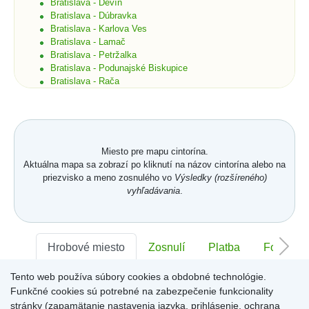
Bratislava - Devín
Bratislava - Dúbravka
Bratislava - Karlova Ves
Bratislava - Lamač
Bratislava - Petržalka
Bratislava - Podunajské Biskupice
Bratislava - Rača
Bratislava - Rusovce
Bratislava - Ružinov
Bratislava - Staré Mesto
Bratislava - Vajnory
Bratislava - Vrakuňa
Miesto pre mapu cintorína.
Bratislava - Záhorská Bystrica
Aktuálna mapa sa zobrazí po kliknutí na názov cintorína alebo na
Brekov
priezvisko a meno zosnulého vo
Výsledky (rozšíreného)
Bretka
vyhľadávania
.
Bučany
Budimír
Budmerice
Buková
Hrobové miesto
Zosnulí
Platba
Foto
Bukovec okr. Košice
Bukovec okr. Myjava
Tento web používa súbory cookies a obdobné technológie.
Buzica
Sektor:
-
Rad:
-
Číslo:
-
Bystrany
Funkčné cookies sú potrebné na zabezpečenie funkcionality
Bystrička
stránky (zapamätanie nastavenia jazyka, prihlásenie, ochrana