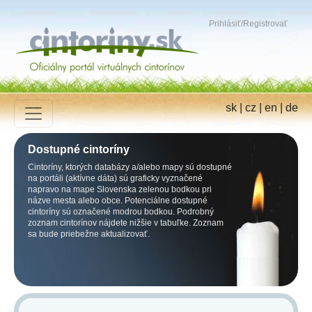
Prihlásiť
/
Registrovať
sk
|
cz
|
en
|
de
Dostupné cintoríny
Cintoríny, ktorých databázy a/alebo mapy sú dostupné
na portáli (aktívne dáta) sú graficky vyznačené
napravo na mape Slovenska zelenou bodkou pri
názve mesta alebo obce. Potenciálne dostupné
cintoríny sú označené modrou bodkou. Podrobný
zoznam cintorínov nájdete nižšie v tabuľke. Zoznam
sa bude priebežne aktualizovať.