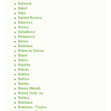
Bačkovík
Báhoň
Baka
Banská Bystrica
Batizovce
Beckov
Beňadiková
Beniakovce
Benice
Bešeňová
Blatná na Ostrove
Blatné
Bobrov
Bojničky
Boleráz
Bolešov
Borčice
Borinka
Borský Mikuláš
Borský Svätý Jur
Bošáca
Bratislava
Bratislava - Čunovo