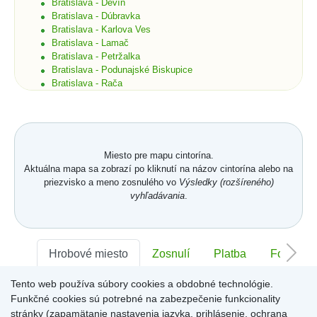
Bratislava - Devín
Bratislava - Dúbravka
Bratislava - Karlova Ves
Bratislava - Lamač
Bratislava - Petržalka
Bratislava - Podunajské Biskupice
Bratislava - Rača
Bratislava - Rusovce
Bratislava - Ružinov
Bratislava - Staré Mesto
Bratislava - Vajnory
Bratislava - Vrakuňa
Miesto pre mapu cintorína.
Bratislava - Záhorská Bystrica
Aktuálna mapa sa zobrazí po kliknutí na názov cintorína alebo na
Brekov
priezvisko a meno zosnulého vo
Výsledky (rozšíreného)
Bretka
vyhľadávania
.
Bučany
Budimír
Budmerice
Buková
Hrobové miesto
Zosnulí
Platba
Foto
Bukovec okr. Košice
Bukovec okr. Myjava
Tento web používa súbory cookies a obdobné technológie.
Buzica
Sektor:
-
Rad:
-
Číslo:
-
Bystrany
Funkčné cookies sú potrebné na zabezpečenie funkcionality
Bystrička
stránky (zapamätanie nastavenia jazyka, prihlásenie, ochrana