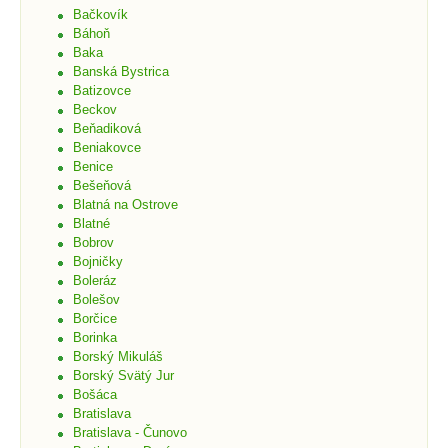
Bačkovík
Báhoň
Baka
Banská Bystrica
Batizovce
Beckov
Beňadiková
Beniakovce
Benice
Bešeňová
Blatná na Ostrove
Blatné
Bobrov
Bojničky
Boleráz
Bolešov
Borčice
Borinka
Borský Mikuláš
Borský Svätý Jur
Bošáca
Bratislava
Bratislava - Čunovo