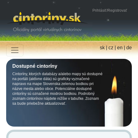
Prihlásiť
/
Registrovať
sk
|
cz
|
en
|
de
Dostupné cintoríny
Cintoríny, ktorých databázy a/alebo mapy sú dostupné
na portáli (aktívne dáta) sú graficky vyznačené
napravo na mape Slovenska zelenou bodkou pri
názve mesta alebo obce. Potenciálne dostupné
cintoríny sú označené modrou bodkou. Podrobný
zoznam cintorínov nájdete nižšie v tabuľke. Zoznam
sa bude priebežne aktualizovať.