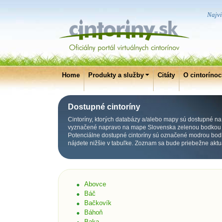
Najvi
Home
Produkty a služby
Citáty
O cintoríno
Dostupné cintoríny
Cintoríny, ktorých databázy a/alebo mapy sú dostupné na p
vyznačené napravo na mape Slovenska zelenou bodkou p
Potenciálne dostupné cintoríny sú označené modrou bod
nájdete nižšie v tabuľke. Zoznam sa bude priebežne aktu
Abovce
Báč
Bačkovík
Báhoň
Baka