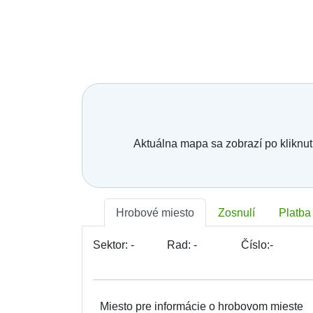
Bratislava - Lamač
Bratislava - Petržalka
Bratislava - Podunajské Biskupice
Bratislava - Rača
Bratislava - Rusovce
Bratislava - Ružinov
Bratislava - Staré Mesto
Bratislava - Vajnory
Bratislava - Vrakuňa
Bratislava - Záhorská Bystrica
Brekov
Aktuálna mapa sa zobrazí po kliknut
Bretka
Bučany
Budimír
Budmerice
Buková
Hrobové miesto
Zosnulí
Platba
Bukovec okr. Košice
Bukovec okr. Myjava
Buzica
Sektor:
-
Rad:
-
Číslo:
-
Bystrany
Bystrička
Bytča
Bziny
Miesto pre informácie o hrobovom mieste
Čachtice