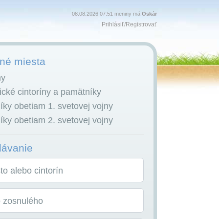
08.08.2026 07:51 meniny má
Oskár
Prihlásiť
/
Registrovať
é miesta
ny
cké cintoríny a pamätníky
ky obetiam 1. svetovej vojny
ky obetiam 2. svetovej vojny
dávanie
o alebo cintorín
o zosnulého