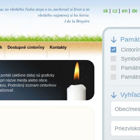
ac zo všetkého ľudia stoja o to, zachovať si život a zo
sk
|
cz
|
en
|
de
všetkého najmenej si ho šetria.
J.de la Bruyére
Pamätn
ch
Dostupné cintoríny
Kontakty
Cintorí
Symboli
Pamätní
ortáli (aktívne dáta) sú graficky
Pamätní
ri názve mesta alebo obce.
kou. Podrobný zoznam cintorínov
alizovať.
Vyhľa
Obec/mest
Priezvisk