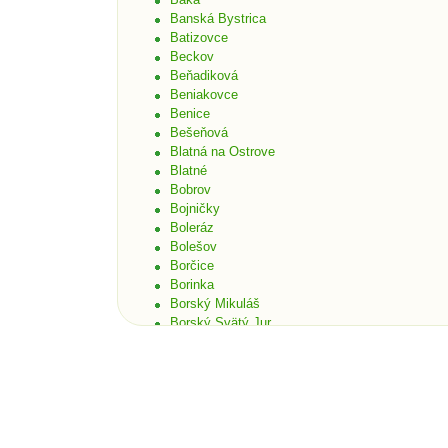
Banská Bystrica
Batizovce
Beckov
Beňadiková
Beniakovce
Benice
Bešeňová
Blatná na Ostrove
Blatné
Bobrov
Bojničky
Boleráz
Bolešov
Borčice
Borinka
Borský Mikuláš
Borský Svätý Jur
Bošáca
Bratislava
Bratislava - Čunovo
Bratislava - Devín
Bratislava - Dúbravka
Bratislava - Karlova Ves