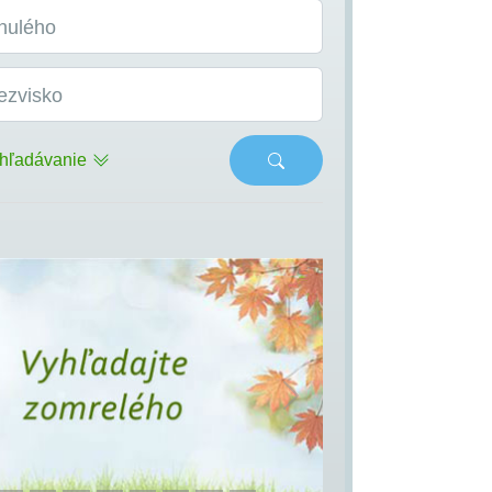
nulého
ezvisko
hľadávanie
s
Next