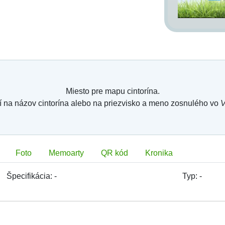
Miesto pre mapu cintorína.
í na názov cintorína alebo na priezvisko a meno zosnulého vo
V
Foto
Memoarty
QR kód
Kronika
Špecifikácia:
-
Typ:
-