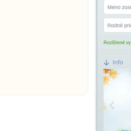
Meno zos
Rodné pri
Rozšírené vy
Info
Previou