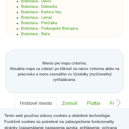
Bratislava - Devín
Bratislava - Dúbravka
Bratislava - Karlova Ves
Bratislava - Lamač
Bratislava - Petržalka
Bratislava - Podunajské Biskupice
Bratislava - Rača
Bratislava - Rusovce
Bratislava - Ružinov
Bratislava - Staré Mesto
Bratislava - Vajnory
Bratislava - Vrakuňa
Miesto pre mapu cintorína.
Bratislava - Záhorská Bystrica
Aktuálna mapa sa zobrazí po kliknutí na názov cintorína alebo na
Brekov
priezvisko a meno zosnulého vo
Výsledky (rozšíreného)
Bretka
vyhľadávania
.
Bučany
Budimír
Budmerice
Buková
Hrobové miesto
Zosnulí
Platba
Foto
Bukovec okr. Košice
Bukovec okr. Myjava
Tento web používa súbory cookies a obdobné technológie.
Buzica
Sektor:
-
Rad:
-
Číslo:
-
Bystrany
Funkčné cookies sú potrebné na zabezpečenie funkcionality
Bystrička
stránky (zapamätanie nastavenia jazyka, prihlásenie, ochrana