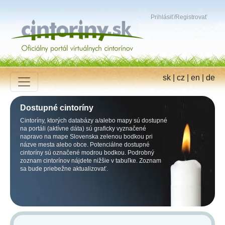
Prihlásiť
/
Registrovať
sk
|
cz
|
en
|
de
Dostupné cintoríny
Cintoríny, ktorých databázy a/alebo mapy sú dostupné
na portáli (aktívne dáta) sú graficky vyznačené
napravo na mape Slovenska zelenou bodkou pri
názve mesta alebo obce. Potenciálne dostupné
cintoríny sú označené modrou bodkou. Podrobný
zoznam cintorínov nájdete nižšie v tabuľke. Zoznam
sa bude priebežne aktualizovať.