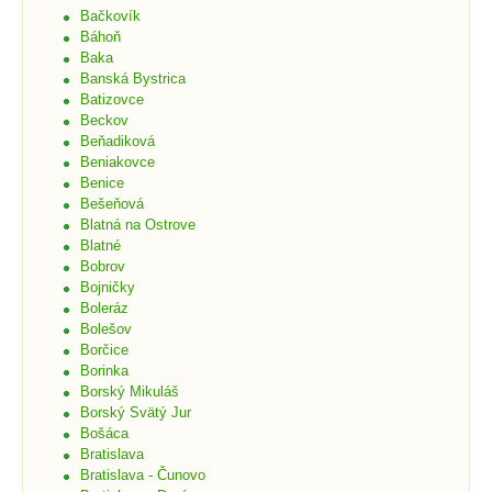
Bačkovík
Báhoň
Baka
Banská Bystrica
Batizovce
Beckov
Beňadiková
Beniakovce
Benice
Bešeňová
Blatná na Ostrove
Blatné
Bobrov
Bojničky
Boleráz
Bolešov
Borčice
Borinka
Borský Mikuláš
Borský Svätý Jur
Bošáca
Bratislava
Bratislava - Čunovo