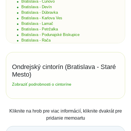
Bratislava - Čunovo
Bratislava - Devín
Bratislava - Dúbravka
Bratislava - Karlova Ves
Bratislava - Lamač
Bratislava - Petržalka
Bratislava - Podunajské Biskupice
Bratislava - Rača
Bratislava - Rusovce
Bratislava - Ružinov
Bratislava - Staré Mesto
Bratislava - Vajnory
Ondrejský cintorín (Bratislava - Staré
Bratislava - Vrakuňa
Mesto)
Bratislava - Záhorská Bystrica
Brekov
Správa cintorína:
Zobraziť podrobnosti o cintoríne
Bretka
Bučany
MARIANUM - Pohrebníctvo mesta Bratislavy p.o.
Budimír
Šafárikovo námestie č. 3
81102
Bratislava
Budmerice
tel.:
02/50700111
e-mail:
Buková
Kliknite na hrob pre viac informácií, kliknite dvakrát pre
Bukovec okr. Košice
spravacintorinov@marianum.sk
pridanie memoartu
Bukovec okr. Myjava
Štatistiky:
Buzica
Bystrany
Počet hrobov: 1851