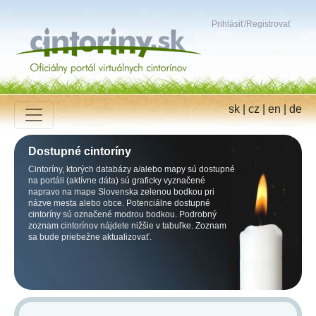
Prihlásiť
/
Registrovať
sk
|
cz
|
en
|
de
Dostupné cintoríny
Cintoríny, ktorých databázy a/alebo mapy sú dostupné
na portáli (aktívne dáta) sú graficky vyznačené
napravo na mape Slovenska zelenou bodkou pri
názve mesta alebo obce. Potenciálne dostupné
cintoríny sú označené modrou bodkou. Podrobný
zoznam cintorínov nájdete nižšie v tabuľke. Zoznam
sa bude priebežne aktualizovať.