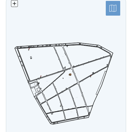
Bystrička
Počet zosnulých: 3308
Bytča
Posledná aktualizácia:
Bziny
Čachtice
03.05.2018 (mapa)
Čelovce
27.10.2022 (databáza)
Cerová
Červený Hrádok
Červený Kláštor
Chlebnice
Chocholná - Velčice
Chropov
Chtelnica
Čierna Lehota
Čierna Voda
Cífer
Čiližská Radvaň
Čirč
Čižatice
Demo
Detva
Dlhá Ves
Dlhé Stráže
Dobrohošť