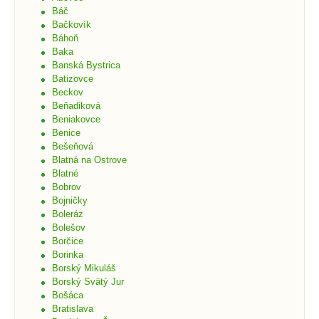
Báč
Bačkovík
Báhoň
Baka
Banská Bystrica
Batizovce
Beckov
Beňadiková
Beniakovce
Benice
Bešeňová
Blatná na Ostrove
Blatné
Bobrov
Bojničky
Boleráz
Bolešov
Borčice
Borinka
Borský Mikuláš
Borský Svätý Jur
Bošáca
Bratislava