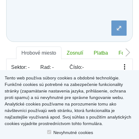
Dobšiná
Dojč
Dolná Streda
Dolné Otrokovce
Dolné Saliby
⤢
Dolný Chotár
Dolný Kubín
Dolný Lopašov
Dolný Ohaj
Hrobové miesto
Zosnulí
Platba
Foto
Drahovce
Dubnica nad Váhom
Dubovce
Sektor:
-
Rad:
-
Číslo:
-
Dulov
Dulova Ves
Tento web používa súbory cookies a obdobné technológie.
Dunajská Lužná
Funkčné cookies sú potrebné na zabezpečenie funkcionality
Pre zobrazenie informácií kliknite na hrobové miesto na
Gelnica
stránky (zapamätanie nastavenia jazyka, prihlásenie, ochrana
mape, alebo kliknite na priezvisko a meno zosnulého vo
Gemerská Hôrka
proti spamu) a sú nevyhnutné pre správne fungovanie webu.
Výsledky (rozšíreného) vyhľadávania
.
Gemerská Ves
Analytické cookies používame na porozumenie tomu ako
Hájske
návštevníci používajú web stránku, ktorá funkcionalita je
Halič
najčastejšie využívaná apod. Svoj súhlas s použitím analytických
Hlboké
cookies vyjadrite prostredníctvom tohto formulára.
Hlinné
Hlohovec
Home
|
Produkty a služby
|
Citáty
|
O cintorínoch
|
Dostupné cintoríny
|
Nevyhnutné cookies
Hniezdne
Kontakty
|
sk
|
cz
|
en
|
de