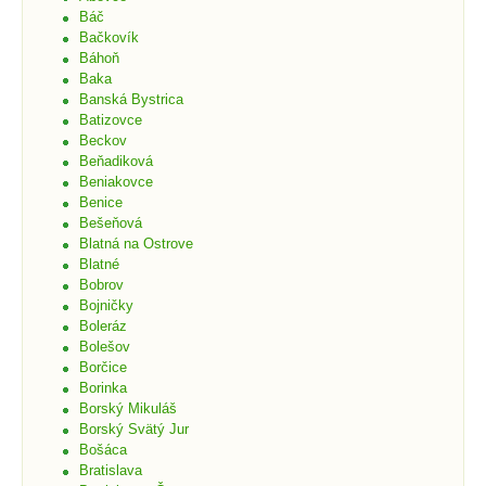
Báč
Bačkovík
Báhoň
Baka
Banská Bystrica
Batizovce
Beckov
Beňadiková
Beniakovce
Benice
Bešeňová
Blatná na Ostrove
Blatné
Bobrov
Bojničky
Boleráz
Bolešov
Borčice
Borinka
Borský Mikuláš
Borský Svätý Jur
Bošáca
Bratislava