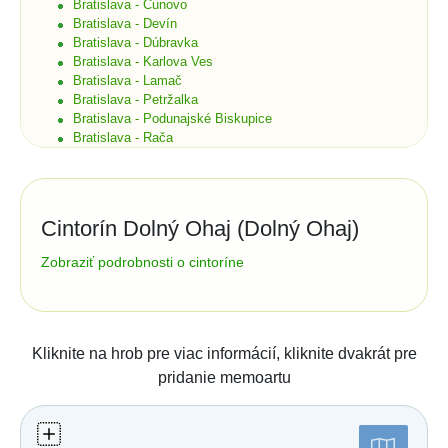
Bratislava - Čunovo
Bratislava - Devín
Bratislava - Dúbravka
Bratislava - Karlova Ves
Bratislava - Lamač
Bratislava - Petržalka
Bratislava - Podunajské Biskupice
Bratislava - Rača
Bratislava - Rusovce
Bratislava - Ružinov
Bratislava - Staré Mesto
Bratislava - Vajnory
Cintorín Dolný Ohaj (Dolný Ohaj)
Bratislava - Vrakuňa
Bratislava - Záhorská Bystrica
Správa cintorína:
Zobraziť podrobnosti o cintoríne
Brekov
Obec Dolný Ohaj
Bretka
109
94143
Dolný Ohaj
Bučany
tel.:
035/6582202
Budimír
Číslo účtu (IBAN):
Budmerice
Kliknite na hrob pre viac informácií, kliknite dvakrát pre
Buková
Štatistiky:
pridanie memoartu
Bukovec okr. Košice
Bukovec okr. Myjava
Počet hrobov: 868
Buzica
Počet zosnulých: 1719
Bystrany