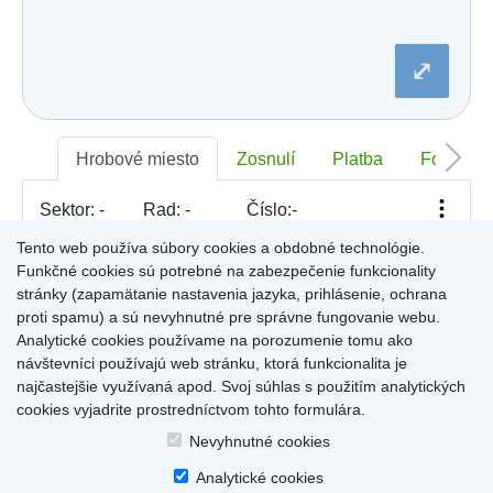
Dobšiná
Dojč
Dolná Streda
⤢
Dolné Otrokovce
Dolné Saliby
Dolný Chotár
Dolný Kubín
Dolný Lopašov
Hrobové miesto
Zosnulí
Platba
Foto
Dolný Ohaj
Drahovce
Sektor:
-
Rad:
-
Číslo:
-
Dubnica nad Váhom
Dubovce
Tento web používa súbory cookies a obdobné technológie.
Dulov
Funkčné cookies sú potrebné na zabezpečenie funkcionality
Dulova Ves
Pre zobrazenie informácií kliknite na hrobové miesto na
stránky (zapamätanie nastavenia jazyka, prihlásenie, ochrana
Dunajská Lužná
mape, alebo kliknite na priezvisko a meno zosnulého vo
Gelnica
proti spamu) a sú nevyhnutné pre správne fungovanie webu.
Výsledky (rozšíreného) vyhľadávania
.
Gemerská Hôrka
Analytické cookies používame na porozumenie tomu ako
Gemerská Ves
návštevníci používajú web stránku, ktorá funkcionalita je
Hájske
najčastejšie využívaná apod. Svoj súhlas s použitím analytických
Halič
cookies vyjadrite prostredníctvom tohto formulára.
Hlboké
Home
|
Produkty a služby
|
Citáty
|
O cintorínoch
|
Dostupné cintoríny
|
Hlinné
Nevyhnutné cookies
Kontakty
|
sk
|
cz
|
en
|
de
Hlohovec
Copyright © 2026
Analytické cookies
Hniezdne