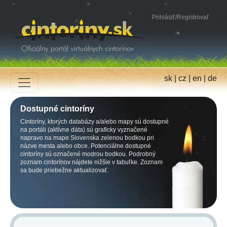
Prihlásiť
/
Registrovať
sk
|
cz
|
en
|
de
Dostupné cintoríny
Cintoríny, ktorých databázy a/alebo mapy sú dostupné
na portáli (aktívne dáta) sú graficky vyznačené
napravo na mape Slovenska zelenou bodkou pri
názve mesta alebo obce. Potenciálne dostupné
cintoríny sú označené modrou bodkou. Podrobný
zoznam cintorínov nájdete nižšie v tabuľke. Zoznam
sa bude priebežne aktualizovať.