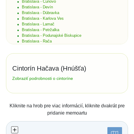
Bratislava - Čunovo
Bratislava - Devín
Bratislava - Dúbravka
Bratislava - Karlova Ves
Bratislava - Lamač
Bratislava - Petržalka
Bratislava - Podunajské Biskupice
Bratislava - Rača
Bratislava - Rusovce
Bratislava - Ružinov
Bratislava - Staré Mesto
Bratislava - Vajnory
Cintorín Hačava (Hnúšťa)
Bratislava - Vrakuňa
Bratislava - Záhorská Bystrica
Správa cintorína:
Zobraziť podrobnosti o cintoríne
Brekov
Mestský úrad
Bretka
Francisciho 74
98101
Bučany
tel.:
047/5422526
e-mail: msu@hnusta.sk;
Budimír
mesto@hnusta.sk
Budmerice
Kliknite na hrob pre viac informácií, kliknite dvakrát pre
Buková
Číslo účtu (IBAN):
pridanie memoartu
Bukovec okr. Košice
Štatistiky:
Bukovec okr. Myjava
Buzica
Počet hrobov: 173
Bystrany