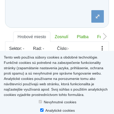
Dobšiná
Dojč
Dolná Streda
⤢
Dolné Otrokovce
Dolné Saliby
Dolný Chotár
Dolný Kubín
Dolný Lopašov
Hrobové miesto
Zosnulí
Platba
Foto
Dolný Ohaj
Drahovce
Sektor:
-
Rad:
-
Číslo:
-
Dubnica nad Váhom
Dubovce
Tento web používa súbory cookies a obdobné technológie.
Dulov
Funkčné cookies sú potrebné na zabezpečenie funkcionality
Dulova Ves
Pre zobrazenie informácií kliknite na hrobové miesto na
stránky (zapamätanie nastavenia jazyka, prihlásenie, ochrana
Dunajská Lužná
mape, alebo kliknite na priezvisko a meno zosnulého vo
Gelnica
proti spamu) a sú nevyhnutné pre správne fungovanie webu.
Výsledky (rozšíreného) vyhľadávania
.
Gemerská Hôrka
Analytické cookies používame na porozumenie tomu ako
Gemerská Ves
návštevníci používajú web stránku, ktorá funkcionalita je
Hájske
najčastejšie využívaná apod. Svoj súhlas s použitím analytických
Halič
cookies vyjadrite prostredníctvom tohto formulára.
Hlboké
Home
|
Produkty a služby
|
Citáty
|
O cintorínoch
|
Dostupné cintoríny
|
Hlinné
Nevyhnutné cookies
Kontakty
|
sk
|
cz
|
en
|
de
Hlohovec
Copyright © 2026
Analytické cookies
Hniezdne