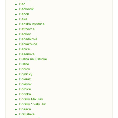
Báč
Bačkovík
Báhoň
Baka
Banská Bystrica
Batizovce
Beckov
Beňadiková
Beniakovce
Benice
Bešeňová
Blatná na Ostrove
Blatné
Bobrov
Bojničky
Boleráz
Bolešov
Borčice
Borinka
Borský Mikuláš
Borský Svätý Jur
Bošáca
Bratislava