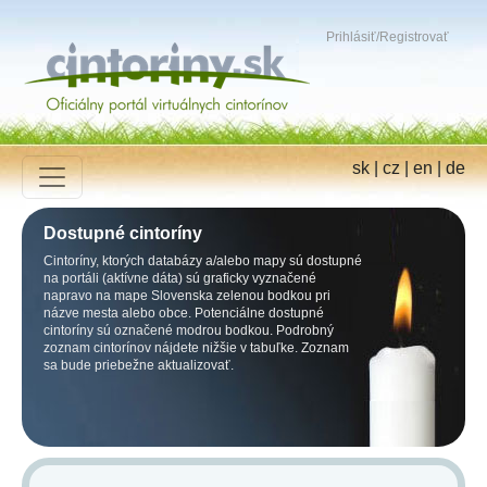
Prihlásiť
/
Registrovať
sk
|
cz
|
en
|
de
Dostupné cintoríny
Cintoríny, ktorých databázy a/alebo mapy sú dostupné
na portáli (aktívne dáta) sú graficky vyznačené
napravo na mape Slovenska zelenou bodkou pri
názve mesta alebo obce. Potenciálne dostupné
cintoríny sú označené modrou bodkou. Podrobný
zoznam cintorínov nájdete nižšie v tabuľke. Zoznam
sa bude priebežne aktualizovať.