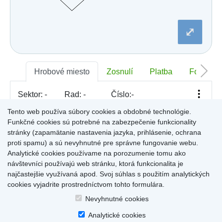
Dobšiná
Dojč
Dolná Streda
⤢
Dolné Otrokovce
Dolné Saliby
Dolný Chotár
Dolný Kubín
Dolný Lopašov
Hrobové miesto
Zosnulí
Platba
Foto
Dolný Ohaj
Drahovce
Sektor:
-
Rad:
-
Číslo:
-
Dubnica nad Váhom
Dubovce
Tento web používa súbory cookies a obdobné technológie.
Dulov
Funkčné cookies sú potrebné na zabezpečenie funkcionality
Dulova Ves
Pre zobrazenie informácií kliknite na hrobové miesto na
stránky (zapamätanie nastavenia jazyka, prihlásenie, ochrana
Dunajská Lužná
mape, alebo kliknite na priezvisko a meno zosnulého vo
Gelnica
proti spamu) a sú nevyhnutné pre správne fungovanie webu.
Výsledky (rozšíreného) vyhľadávania
.
Gemerská Hôrka
Analytické cookies používame na porozumenie tomu ako
Gemerská Ves
návštevníci používajú web stránku, ktorá funkcionalita je
Hájske
najčastejšie využívaná apod. Svoj súhlas s použitím analytických
Halič
cookies vyjadrite prostredníctvom tohto formulára.
Hlboké
Home
|
Produkty a služby
|
Citáty
|
O cintorínoch
|
Dostupné cintoríny
|
Hlinné
Nevyhnutné cookies
Kontakty
|
sk
|
cz
|
en
|
de
Hlohovec
Copyright © 2026
Analytické cookies
Hniezdne