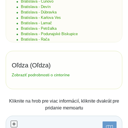
Bratislava - Čunovo
Bratislava - Devín
Bratislava - Dúbravka
Bratislava - Karlova Ves
Bratislava - Lamač
Bratislava - Petržalka
Bratislava - Podunajské Biskupice
Bratislava - Rača
Bratislava - Rusovce
Bratislava - Ružinov
Bratislava - Staré Mesto
Bratislava - Vajnory
Oľdza (Oľdza)
Bratislava - Vrakuňa
Bratislava - Záhorská Bystrica
Správa cintorína:
Zobraziť podrobnosti o cintoríne
Brekov
Obec Oľdza
Bretka
Oľdza č. 16
93039
Oľdza
Bučany
tel.:
031 569 24 77
e-mail: obec@oldza.sk
Budimír
Číslo účtu (IBAN):
Budmerice
Kliknite na hrob pre viac informácií, kliknite dvakrát pre
Buková
Štatistiky:
pridanie memoartu
Bukovec okr. Košice
Bukovec okr. Myjava
Počet hrobov: 213
Buzica
Počet zosnulých: 407
Bystrany