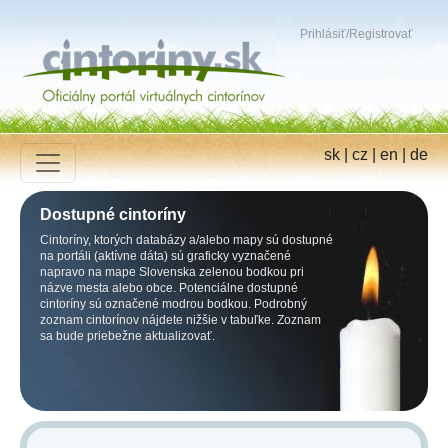
Prihlásiť
/
Registrovať
sk
|
cz
|
en
|
de
Dostupné cintoríny
Cintoríny, ktorých databázy a/alebo mapy sú dostupné
na portáli (aktívne dáta) sú graficky vyznačené
napravo na mape Slovenska zelenou bodkou pri
názve mesta alebo obce. Potenciálne dostupné
cintoríny sú označené modrou bodkou. Podrobný
zoznam cintorínov nájdete nižšie v tabuľke. Zoznam
sa bude priebežne aktualizovať.