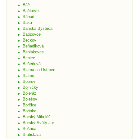
Báč
Bačkovík
Báhoň
Baka
Banská Bystrica
Batizovce
Beckov
Beňadiková
Beniakovce
Benice
Bešeňová
Blatná na Ostrove
Blatné
Bobrov
Bojničky
Boleráz
Bolešov
Borčice
Borinka
Borský Mikuláš
Borský Svätý Jur
Bošáca
Bratislava