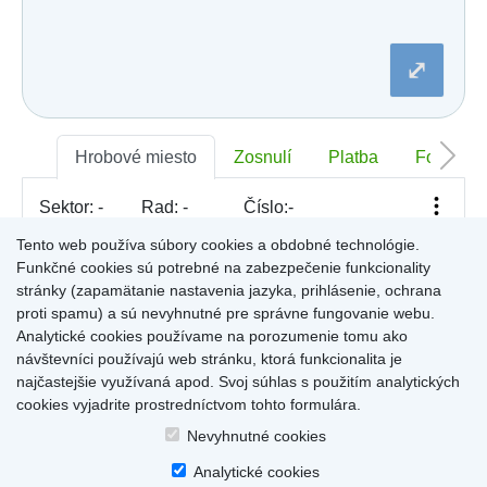
Dobšiná
Dojč
Dolná Streda
⤢
Dolné Otrokovce
Dolné Saliby
Dolný Chotár
Dolný Kubín
Dolný Lopašov
Hrobové miesto
Zosnulí
Platba
Foto
Dolný Ohaj
Drahovce
Sektor:
-
Rad:
-
Číslo:
-
Dubnica nad Váhom
Dubovce
Tento web používa súbory cookies a obdobné technológie.
Dulov
Funkčné cookies sú potrebné na zabezpečenie funkcionality
Dulova Ves
Pre zobrazenie informácií kliknite na hrobové miesto na
stránky (zapamätanie nastavenia jazyka, prihlásenie, ochrana
Dunajská Lužná
mape, alebo kliknite na priezvisko a meno zosnulého vo
Gelnica
proti spamu) a sú nevyhnutné pre správne fungovanie webu.
Výsledky (rozšíreného) vyhľadávania
.
Gemerská Hôrka
Analytické cookies používame na porozumenie tomu ako
Gemerská Ves
návštevníci používajú web stránku, ktorá funkcionalita je
Hájske
najčastejšie využívaná apod. Svoj súhlas s použitím analytických
Halič
cookies vyjadrite prostredníctvom tohto formulára.
Hlboké
Home
|
Produkty a služby
|
Citáty
|
O cintorínoch
|
Dostupné cintoríny
|
Hlinné
Nevyhnutné cookies
Kontakty
|
sk
|
cz
|
en
|
de
Hlohovec
Copyright © 2026
Analytické cookies
Hniezdne