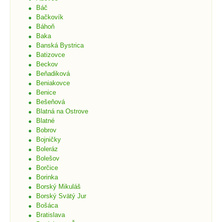
Báč
Bačkovík
Báhoň
Baka
Banská Bystrica
Batizovce
Beckov
Beňadiková
Beniakovce
Benice
Bešeňová
Blatná na Ostrove
Blatné
Bobrov
Bojničky
Boleráz
Bolešov
Borčice
Borinka
Borský Mikuláš
Borský Svätý Jur
Bošáca
Bratislava