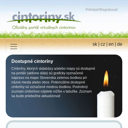
Prihlásiť
/
Registrovať
sk
|
cz
|
en
|
de
Dostupné cintoríny
Cintoríny, ktorých databázy a/alebo mapy sú dostupné
na portáli (aktívne dáta) sú graficky vyznačené
napravo na mape Slovenska zelenou bodkou pri
názve mesta alebo obce. Potenciálne dostupné
cintoríny sú označené modrou bodkou. Podrobný
zoznam cintorínov nájdete nižšie v tabuľke. Zoznam
sa bude priebežne aktualizovať.