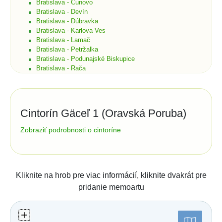
Bratislava - Čunovo
Bratislava - Devín
Bratislava - Dúbravka
Bratislava - Karlova Ves
Bratislava - Lamač
Bratislava - Petržalka
Bratislava - Podunajské Biskupice
Bratislava - Rača
Bratislava - Rusovce
Bratislava - Ružinov
Bratislava - Staré Mesto
Bratislava - Vajnory
Cintorín Gäceľ 1 (Oravská Poruba)
Bratislava - Vrakuňa
Bratislava - Záhorská Bystrica
Správa cintorína:
Zobraziť podrobnosti o cintoríne
Brekov
OBEC
Bretka
290
02754
Oravská Poruba
Bučany
tel.:
043/5882325
Budimír
Číslo účtu (IBAN):
Budmerice
Kliknite na hrob pre viac informácií, kliknite dvakrát pre
Buková
23520332/0200
pridanie memoartu
Bukovec okr. Košice
Štatistiky:
Bukovec okr. Myjava
Buzica
Počet hrobov: 21
Bystrany